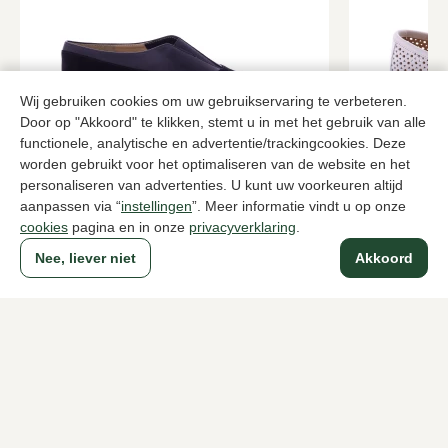
Wij gebruiken cookies om uw gebruikservaring te verbeteren.
Door op "Akkoord" te klikken, stemt u in met het gebruik van alle
functionele, analytische en advertentie/trackingcookies. Deze
worden gebruikt voor het optimaliseren van de website en het
personaliseren van advertenties. U kunt uw voorkeuren altijd
Brunate
Di Lauro
Zwarte instappers dames
Witte instap
aanpassen via “
instellingen
”. Meer informatie vindt u op onze
cookies
pagina en in onze
privacyverklaring
.
229,95
84,0
139,95
Nee, liever niet
Akkoord
Naar alle producten
Sinds 1983 een begrip in Den Haag