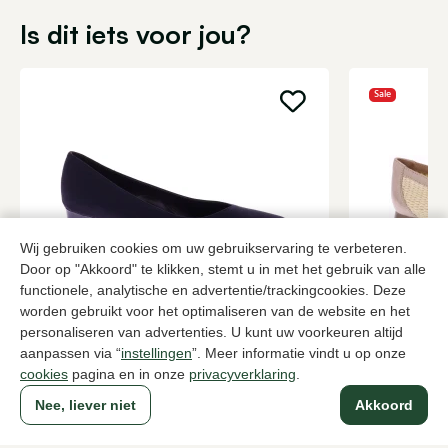
Is dit iets voor jou?
Sale
Wij gebruiken cookies om uw gebruikservaring te verbeteren.
Door op "Akkoord" te klikken, stemt u in met het gebruik van alle
functionele, analytische en advertentie/trackingcookies. Deze
Brunate
Hispanitas
worden gebruikt voor het optimaliseren van de website en het
Zwarte pumps dames
Room pumps
personaliseren van advertenties. U kunt uw voorkeuren altijd
aanpassen via “
instellingen
”. Meer informatie vindt u op onze
199,95
2 kleuren
84,0
139,95
cookies
pagina en in onze
privacyverklaring
.
Nee, liever niet
Akkoord
Naar alle producten