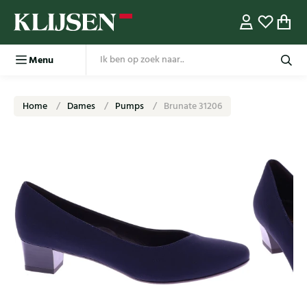
Menu
Home
Dames
Pumps
Brunate 31206