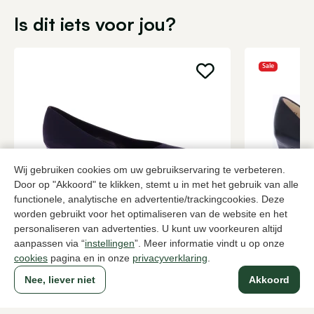
Is dit iets voor jou?
Sale
Wij gebruiken cookies om uw gebruikservaring te verbeteren.
Door op "Akkoord" te klikken, stemt u in met het gebruik van alle
functionele, analytische en advertentie/trackingcookies. Deze
worden gebruikt voor het optimaliseren van de website en het
Brunate
Peter Kaise
personaliseren van advertenties. U kunt uw voorkeuren altijd
Zwarte pumps dames
Zwarte pum
aanpassen via “
instellingen
”. Meer informatie vindt u op onze
199,95
2 kleuren
84,0
139,95
cookies
pagina en in onze
privacyverklaring
.
Nee, liever niet
Akkoord
Naar alle producten