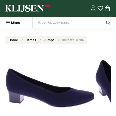
Menu
Home
Dames
Pumps
Brunate 31206