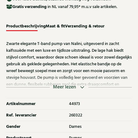
Gratis
verzending
in NL vanaf 79,95* m.u.v sale artikelen.
Productbeschrijving
Maat & fit
Verzending & retour
Zwarte elegante T-band pump van Nalini, uitgevoerd in zacht
kalfssuède met een luxe en tijdloze uitstraling. De lage hak biedt
stijlvol comfort, waardoor deze schoen ideaal is voor zowel dagelijks
gebruik als geklede gelegenheden. Het elastische bandje op de
wreef beweegt soepel mee en zorgt voor een mooie pasvorm en
stevige houvast. De pump is volledig leer gevoerd en voorzien van
een dunne, flexibele rubberen zool die extra draagcomfort en
Meer lezen
stabiliteit biedt. Nalini valt normaal op maat en is verkrijgbaar in
halve maten voor een perfecte fit. Ontdek ook de andere dames
Artikelnummer
44973
Nalini pumps bij Klijsen.
Ref. leverancier
26E022
Gender
Dames