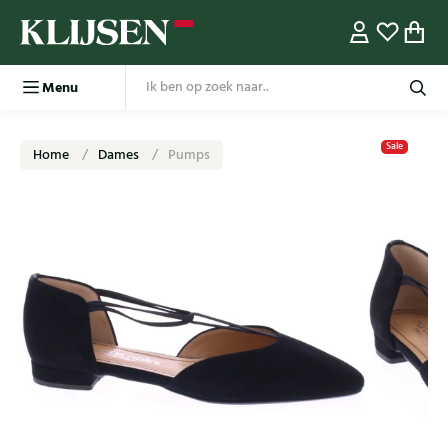
Menu
Sale
Home
Dames
Pumps