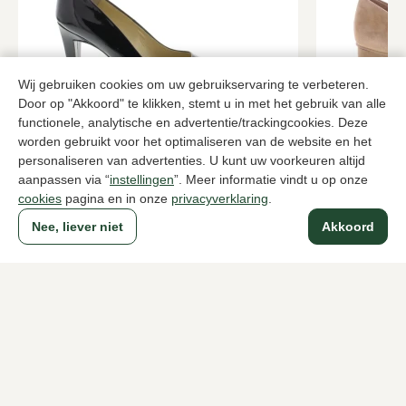
Wij gebruiken cookies om uw gebruikservaring te verbeteren.
Door op "Akkoord" te klikken, stemt u in met het gebruik van alle
functionele, analytische en advertentie/trackingcookies. Deze
Peter Kaiser
Paul Green
worden gebruikt voor het optimaliseren van de website en het
Zwarte pumps dames
Beige pumps
personaliseren van advertenties. U kunt uw voorkeuren altijd
aanpassen via “
instellingen
”. Meer informatie vindt u op onze
155,00
96,0
159,95
cookies
pagina en in onze
privacyverklaring
.
Nee, liever niet
Akkoord
Naar alle producten
Sinds 1983 een begrip in Den Haag