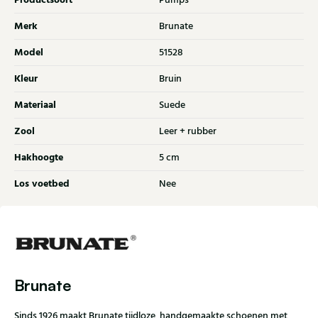
Productsoort
Pumps
Merk
Brunate
Model
51528
Kleur
Bruin
Materiaal
Suede
Zool
Leer + rubber
Hakhoogte
5 cm
Los voetbed
Nee
Brunate
Sinds 1926 maakt Brunate tijdloze, handgemaakte schoenen met