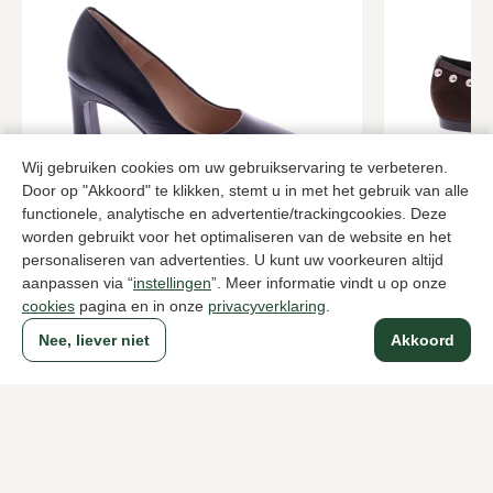
Wij gebruiken cookies om uw gebruikservaring te verbeteren.
Door op "Akkoord" te klikken, stemt u in met het gebruik van alle
Unisa
Bibi Lou
functionele, analytische en advertentie/trackingcookies. Deze
Zwarte pumps dames
Bruine pump
worden gebruikt voor het optimaliseren van de website en het
personaliseren van advertenties. U kunt uw voorkeuren altijd
139,95
169,95
aanpassen via “
instellingen
”. Meer informatie vindt u op onze
cookies
pagina en in onze
privacyverklaring
.
Nee, liever niet
Akkoord
Naar alle producten
Sinds 1983 een begrip in Den Haag