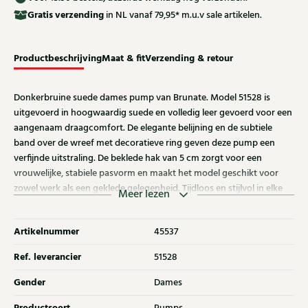
Gratis
verzending
in NL vanaf 79,95* m.u.v sale artikelen.
Productbeschrijving
Maat & fit
Verzending & retour
Donkerbruine suede dames pump van Brunate. Model 51528 is
uitgevoerd in hoogwaardig suede en volledig leer gevoerd voor een
aangenaam draagcomfort. De elegante belijning en de subtiele
band over de wreef met decoratieve ring geven deze pump een
verfijnde uitstraling. De beklede hak van 5 cm zorgt voor een
vrouwelijke, stabiele pasvorm en maakt het model geschikt voor
zowel werk als een geklede gelegenheid. Tijdloos en stijlvol in elke
Meer lezen
garderobe. Ondek ook de andere modellen van Brunate bij Klijsen.!
Artikelnummer
45537
Ref. leverancier
51528
Gender
Dames