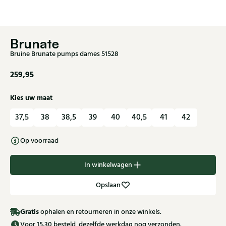
Brunate
Bruine Brunate pumps dames 51528
259,95
Kies uw maat
37,5
38
38,5
39
40
40,5
41
42
Op voorraad
In winkelwagen
Opslaan
Gratis
ophalen en retourneren in onze winkels.
Voor 15.30 besteld, dezelfde werkdag nog verzonden.