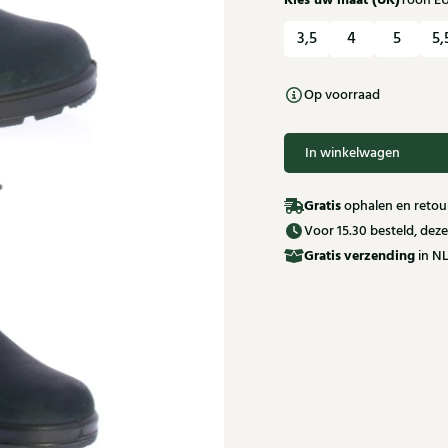
Kies uw maat (UK)
Toon E
3,5
4
5
5,
Op voorraad
In winkelwagen
Gratis
ophalen en retour
Voor 15.30 besteld, de
Gratis
verzending
in NL