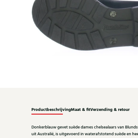
Productbeschrijving
Maat & fit
Verzending & retour
Donkerblauw gevet suède dames chelsealaars van Blundst
uit Australië, is uitgevoerd in waterafstotend suède en heef