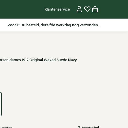
Klantenservice
Gratis verzending in NL vanaf 79,95* m.u.v sale artikelen.
arzen dames 1912 Original Waxed Suede Navy