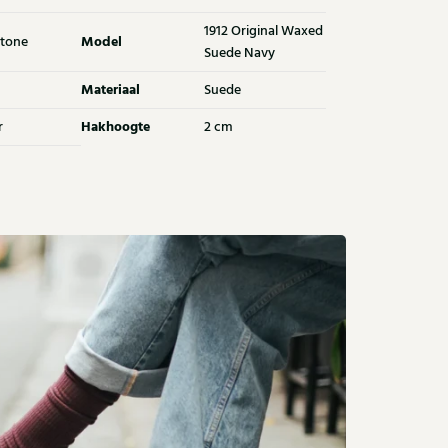
1912 Original Waxed
Model
tone
Suede Navy
Materiaal
Suede
Hakhoogte
r
2 cm