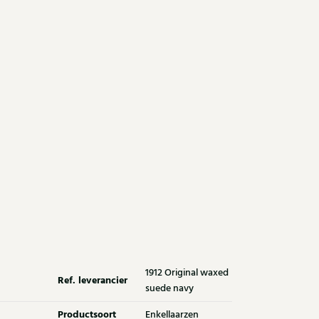
1912 Original waxed
Ref. leverancier
suede navy
Productsoort
Enkellaarzen