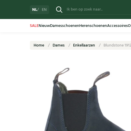
NL
EN
SALE
Nieuw
Damesschoenen
Herenschoenen
Accessoires
O
Home
Dames
Enkellaarzen
Blundstone 191