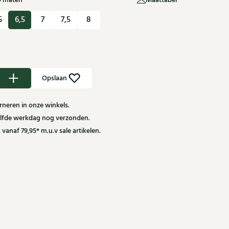
U maten
Maattabel
5
6,5
7
7,5
8
Opslaan
neren in onze winkels.
zelfde werkdag nog verzonden.
 vanaf 79,95* m.u.v sale artikelen.