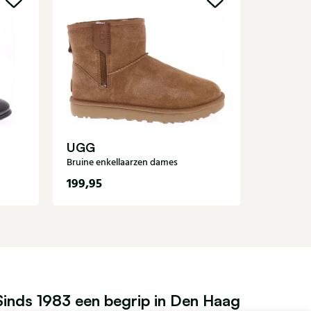
Magnan
Zwarte en
UGG
Bruine enkellaarzen dames
199,95
399,90
Sinds 1983 een begrip in Den Haag