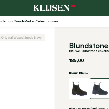
nderhoud
Trends
Merken
Cadeaubonnen
2 Original Waxed Suede Navy
Blundstone
Blauwe Blundstone enkella
185,00
Kleur: Blauw