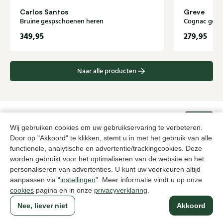
Carlos Santos
Greve
Bruine gespschoenen heren
Cognac gesp
349,95
279,95
Naar alle producten
Sinds 1983 een begrip in Den Haag
Wij gebruiken cookies om uw gebruikservaring te verbeteren.
Door op "Akkoord" te klikken, stemt u in met het gebruik van alle
functionele, analytische en advertentie/trackingcookies. Deze
Voor dames
Voor heren
worden gebruikt voor het optimaliseren van de website en het
personaliseren van advertenties. U kunt uw voorkeuren altijd
aanpassen via “
instellingen
”. Meer informatie vindt u op onze
Over Klijsen
cookies
pagina en in onze
privacyverklaring
.
Over ons
Vacatures
Nee, liever niet
Akkoord
Klantenservice
Maten
Ruilen & retourneren
Inloggen / Account