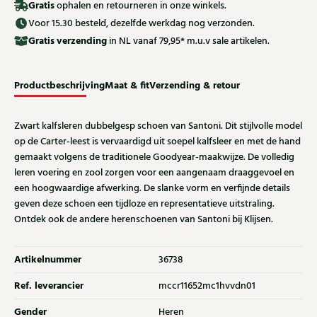
Gratis
ophalen en retourneren in onze winkels.
Voor 15.30 besteld, dezelfde werkdag nog verzonden.
Gratis
verzending
in NL vanaf 79,95* m.u.v sale artikelen.
Productbeschrijving
Maat & fit
Verzending & retour
Zwart kalfsleren dubbelgesp schoen van Santoni. Dit stijlvolle model
op de Carter-leest is vervaardigd uit soepel kalfsleer en met de hand
gemaakt volgens de traditionele Goodyear-maakwijze. De volledig
leren voering en zool zorgen voor een aangenaam draaggevoel en
een hoogwaardige afwerking. De slanke vorm en verfijnde details
geven deze schoen een tijdloze en representatieve uitstraling.
Ontdek ook de andere herenschoenen van Santoni bij Klijsen.
Artikelnummer
36738
Ref. leverancier
mccr11652mc1hvvdn01
Gender
Heren