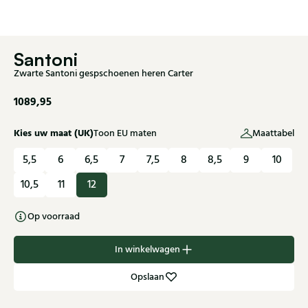
Santoni
Zwarte Santoni gespschoenen heren Carter
1089,95
Kies uw maat (UK)
Toon EU maten
Maattabel
5,5
6
6,5
7
7,5
8
8,5
9
10
10,5
11
12
Op voorraad
In winkelwagen
Opslaan