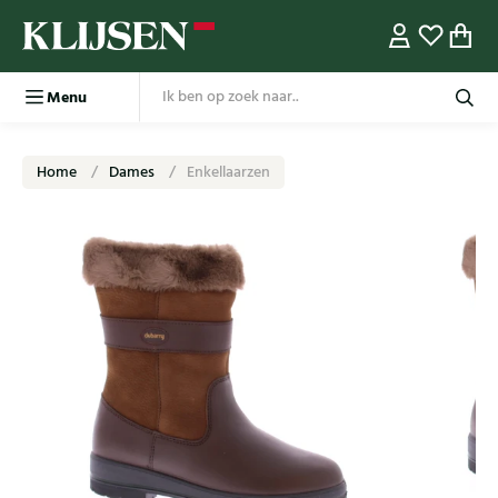
Menu
Home
Dames
Enkellaarzen