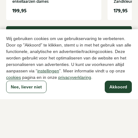
enkellaarzen dames
Zandkleur en
199,95
179,95
Naar alle producten
Wij gebruiken cookies om uw gebruikservaring te verbeteren.
Door op "Akkoord" te klikken, stemt u in met het gebruik van alle
functionele, analytische en advertentie/trackingcookies. Deze
worden gebruikt voor het optimaliseren van de website en het
personaliseren van advertenties. U kunt uw voorkeuren altijd
Sinds 1983 een begrip in Den Haag
aanpassen via “
instellingen
”. Meer informatie vindt u op onze
cookies
pagina en in onze
privacyverklaring
.
Voor dames
Voor heren
Nee, liever niet
Akkoord
Over Klijsen
Over ons
Vacatures
Klantenservice
Maten
Ruilen & retourneren
Inloggen / Account
Dameswinkel Klijsen