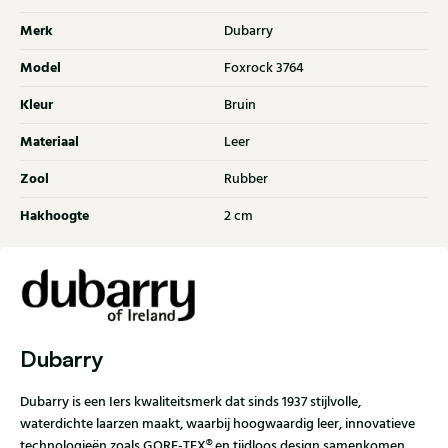
Merk
Dubarry
Model
Foxrock 3764
Kleur
Bruin
Materiaal
Leer
Zool
Rubber
Hakhoogte
2 cm
Dubarry
Dubarry is een Iers kwaliteitsmerk dat sinds 1937 stijlvolle,
waterdichte laarzen maakt, waarbij hoogwaardig leer, innovatieve
technologieën zoals GORE‑TEX® en tijdloos design samenkomen