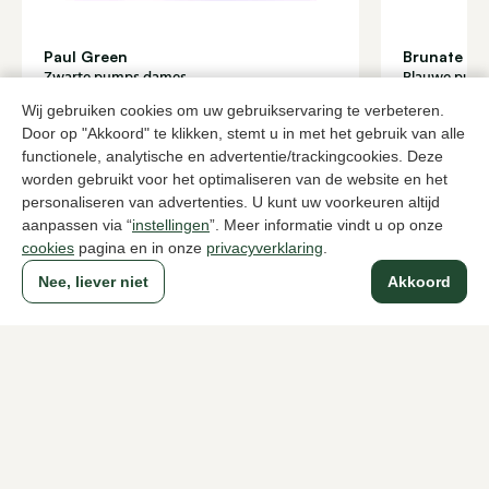
Paul Green
Brunate
Zwarte pumps dames
Blauwe pum
90,00
199,95
149,95
Wij gebruiken cookies om uw gebruikservaring te verbeteren.
Door op "Akkoord" te klikken, stemt u in met het gebruik van alle
functionele, analytische en advertentie/trackingcookies. Deze
worden gebruikt voor het optimaliseren van de website en het
Naar alle producten
personaliseren van advertenties. U kunt uw voorkeuren altijd
aanpassen via “
instellingen
”. Meer informatie vindt u op onze
cookies
pagina en in onze
privacyverklaring
.
Nee, liever niet
Akkoord
Sinds 1983 een begrip in Den Haag
Voor dames
Voor heren
Over Klijsen
Over ons
Vacatures