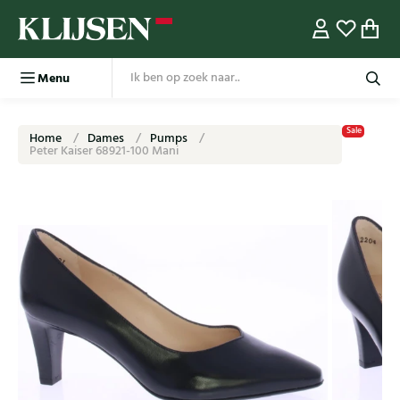
Menu
Sale
Home
Dames
Pumps
Peter Kaiser 68921-100 Mani