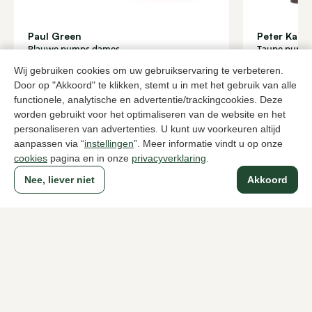
Paul Green
Peter Kaise
Blauwe pumps dames
Taupe pump
90,00
108,
149,95
179,95
Wij gebruiken cookies om uw gebruikservaring te verbeteren.
Door op "Akkoord" te klikken, stemt u in met het gebruik van alle
functionele, analytische en advertentie/trackingcookies. Deze
worden gebruikt voor het optimaliseren van de website en het
Naar alle producten
personaliseren van advertenties. U kunt uw voorkeuren altijd
aanpassen via “
instellingen
”. Meer informatie vindt u op onze
cookies
pagina en in onze
privacyverklaring
.
Nee, liever niet
Akkoord
Sinds 1983 een begrip in Den Haag
Voor dames
Voor heren
Over Klijsen
Over ons
Vacatures