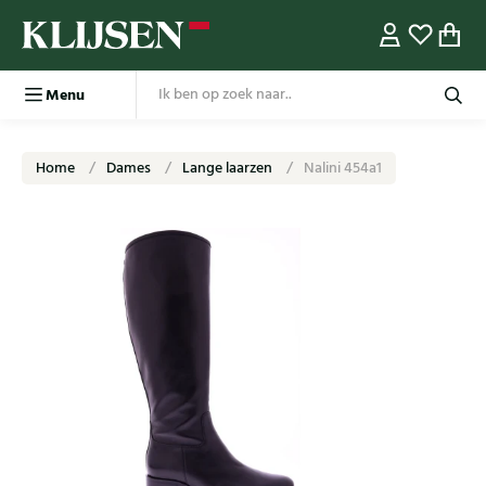
Menu
Home
Dames
Lange laarzen
Nalini 454a1