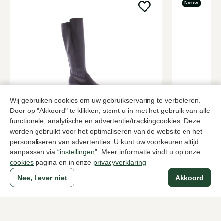
Nieuw
Wij gebruiken cookies om uw gebruikservaring te verbeteren.
DL Sport
Julie Dee
Door op "Akkoord" te klikken, stemt u in met het gebruik van alle
Zwarte lange laarzen dames
Bruine lange
functionele, analytische en advertentie/trackingcookies. Deze
worden gebruikt voor het optimaliseren van de website en het
259,95
239,95
personaliseren van advertenties. U kunt uw voorkeuren altijd
aanpassen via “
instellingen
”. Meer informatie vindt u op onze
cookies
pagina en in onze
privacyverklaring
.
Naar alle producten
Nee, liever niet
Akkoord