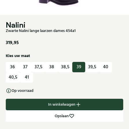
Nalini
Zwarte Nalini lange laarzen dames 454a1
319,95
Kies uw maat
36
37
37,5
38
38,5
39
39,5
40
40,5
41
Op voorraad
In winkelwagen
Opslaan