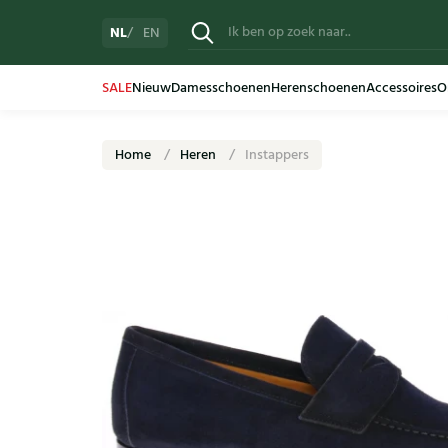
NL
EN
SALE
Nieuw
Damesschoenen
Herenschoenen
Accessoires
O
Home
Heren
Instappers