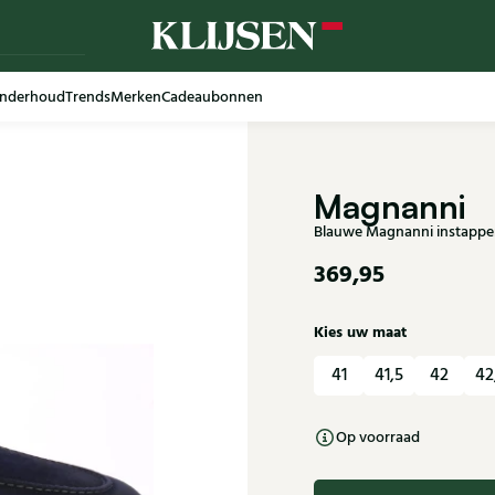
nderhoud
Trends
Merken
Cadeaubonnen
Magnanni
Blauwe Magnanni instapper
369,95
Kies uw maat
41
41,5
42
42
Op voorraad