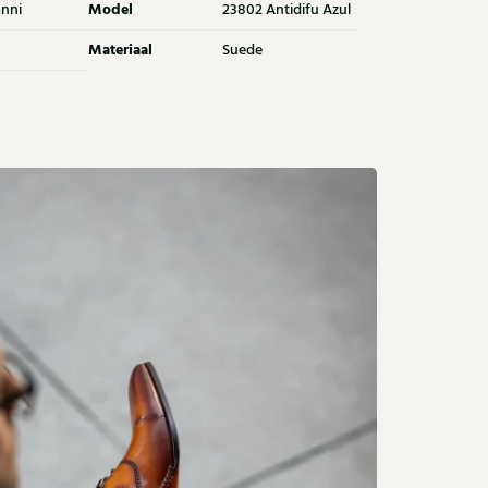
Model
nni
23802 Antidifu Azul
Materiaal
Suede