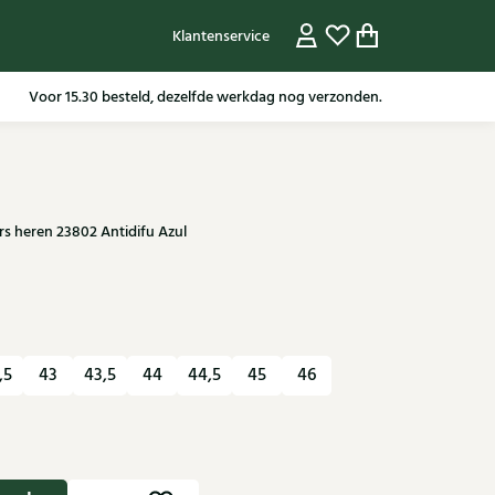
Klantenservice
Gratis verzending in NL vanaf 79,95* m.u.v sale artikelen.
Voor 15.30 besteld, dezelfde werkdag nog verzonden.
s heren 23802 Antidifu Azul
,5
43
43,5
44
44,5
45
46