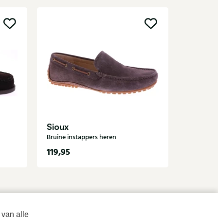
Sale
Daniel
Blauwe in
Sioux
Bruine instappers heren
119,95
72
119,95
 van alle