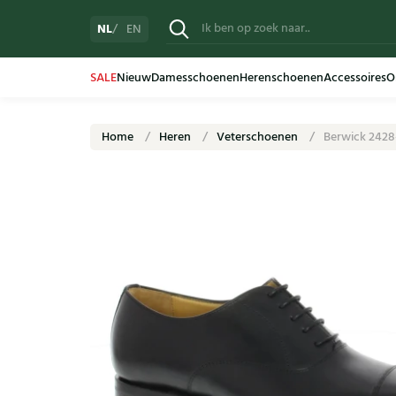
NL
EN
SALE
Nieuw
Damesschoenen
Herenschoenen
Accessoires
O
Home
Heren
Veterschoenen
Berwick 2428