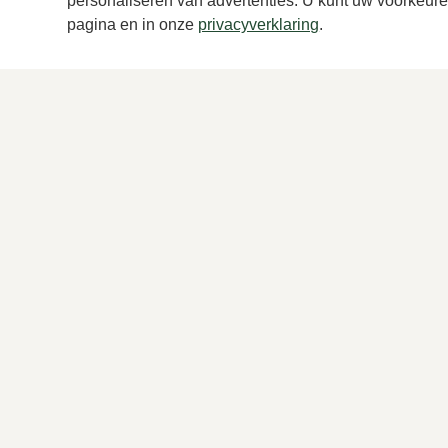
personaliseren van advertenties. U kunt uw voorkeuren
pagina en in onze
privacyverklaring
.
Magnanni
Ber
Roodbruin veterschoenen heren
Zwart
349,95
239,