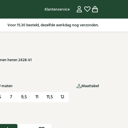
Klantenservice
Gratis verzending in NL vanaf 79,95* m.u.v sale artikelen.
nen heren 2428-k1
U maten
Maattabel
5
7
9,5
11
11,5
12