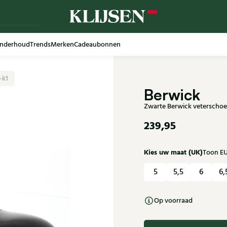
nderhoud
Trends
Merken
Cadeaubonnen
-k1
Berwick
Zwarte Berwick veterschoe
239,95
Kies uw maat (UK)
Toon E
5
5,5
6
6,
Op voorraad