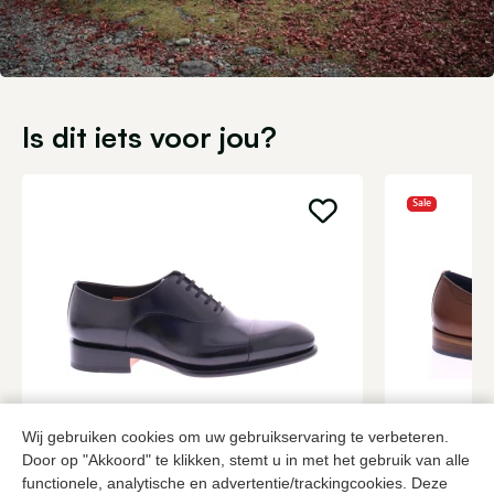
Is dit iets voor jou?
Sale
Wij gebruiken cookies om uw gebruikservaring te verbeteren.
Santoni
Daniel Ken
Door op "Akkoord" te klikken, stemt u in met het gebruik van alle
Zwarte veterschoenen heren
Cognac vete
functionele, analytische en advertentie/trackingcookies. Deze