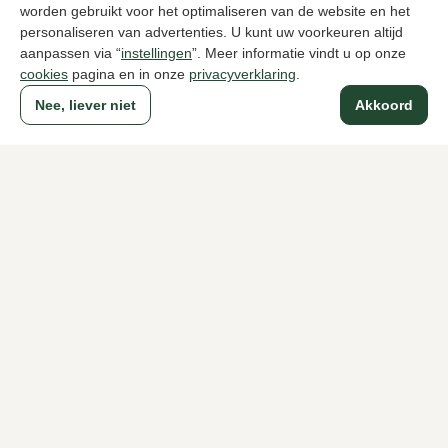
1049,95
90,0
149,95
worden gebruikt voor het optimaliseren van de website en het
personaliseren van advertenties. U kunt uw voorkeuren altijd
aanpassen via “
instellingen
”. Meer informatie vindt u op onze
Naar alle producten
cookies
pagina en in onze
privacyverklaring
.
Nee, liever niet
Akkoord
Sinds 1983 een begrip in Den Haag
Voor dames
Voor heren
Over Klijsen
Over ons
Vacatures
Klantenservice
Maten
Ruilen & retourneren
Inloggen / Account
Dameswinkel Klijsen