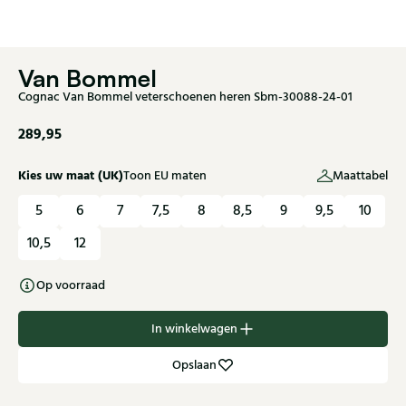
Van Bommel
Cognac Van Bommel veterschoenen heren Sbm-30088-24-01
289,95
Kies uw maat (UK)
Toon EU maten
Maattabel
5
6
7
7,5
8
8,5
9
9,5
10
10,5
12
Op voorraad
In winkelwagen
Opslaan