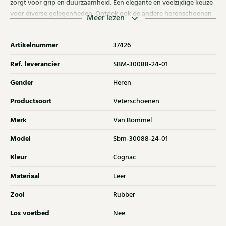
zorgt voor grip en duurzaamheid. Een elegante en veelzijdige keuze
voor diverse gelegenheden. Ontdek ook de andere herenschoenen
Meer lezen
van Van Bommel bij Klijsen.
Artikelnummer
37426
Ref. leverancier
SBM-30088-24-01
Gender
Heren
Productsoort
Veterschoenen
Merk
Van Bommel
Model
Sbm-30088-24-01
Kleur
Cognac
Materiaal
Leer
Zool
Rubber
Los voetbed
Nee