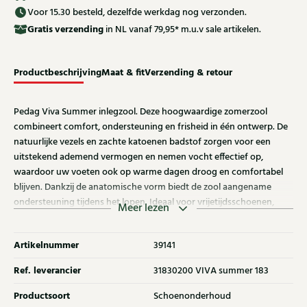
Voor 15.30 besteld, dezelfde werkdag nog verzonden.
Gratis
verzending
in NL vanaf 79,95* m.u.v sale artikelen.
Productbeschrijving
Maat & fit
Verzending & retour
Pedag Viva Summer inlegzool. Deze hoogwaardige zomerzool
combineert comfort, ondersteuning en frisheid in één ontwerp. De
natuurlijke vezels en zachte katoenen badstof zorgen voor een
uitstekend ademend vermogen en nemen vocht effectief op,
waardoor uw voeten ook op warme dagen droog en comfortabel
blijven. Dankzij de anatomische vorm biedt de zool aangename
ondersteuning tijdens het lopen. Ideaal voor vrijetijdsschoenen,
Meer lezen
canvasschoenen en sportschoenen, en perfect om comfortabel
met blote voeten te dragen.
Artikelnummer
39141
Ref. leverancier
31830200 VIVA summer 183
Productsoort
Schoenonderhoud