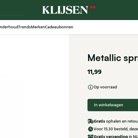
nderhoud
Trends
Merken
Cadeaubonnen
Metallic s
11,99
Op voorraad
In winkelwagen
Gratis
ophalen en retour
Voor 15.30 besteld, de
Gratis
verzending
in NL