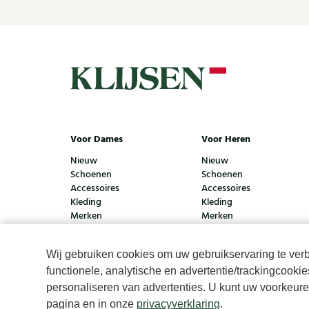
40
41
42
43
Voor Dames
Voor Heren
Nieuw
Nieuw
Schoenen
Schoenen
Accessoires
Accessoires
Kleding
Kleding
Merken
Merken
Wij gebruiken cookies om uw gebruikservaring te verbe
functionele, analytische en advertentie/trackingcooki
© Klijsen Schoenmode - 2026
Privacyverklaring
Cook
personaliseren van advertenties. U kunt uw voorkeuren
pagina en in onze
privacyverklaring
.