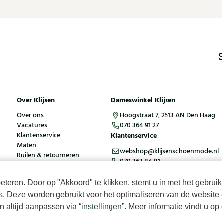
Over Klijsen
Dameswinkel Klijsen
Over ons
Hoogstraat 7, 2513 AN Den Haag
Vacatures
070 364 91 27
Klantenservice
Klantenservice
Maten
webshop@klijsenschoenmode.nl
Ruilen & retourneren
070 363 84 81
Inloggen / Account
teren. Door op "Akkoord" te klikken, stemt u in met het gebruik
es. Deze worden gebruikt voor het optimaliseren van de website 
ies
Algemene voorwaarden
 altijd aanpassen via “
instellingen
”. Meer informatie vindt u o