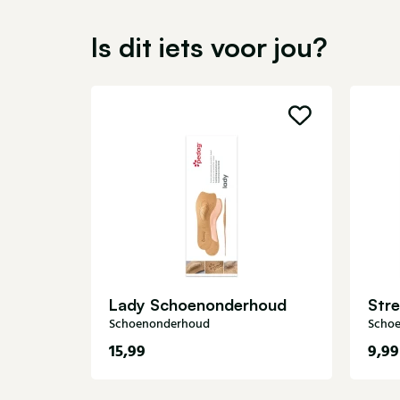
Is dit iets voor jou?
Lady Schoenonderhoud
Schoenonderhoud
Scho
15,99
9,99
35
36
37
38
39