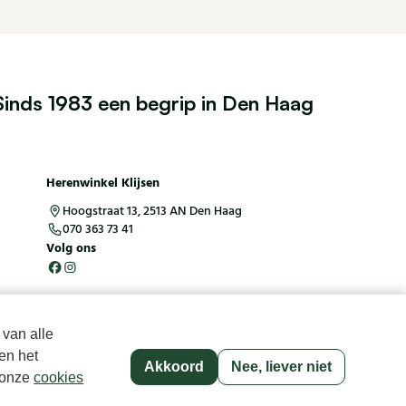
35
Sinds 1983 een begrip in Den Haag
40
45
Herenwinkel Klijsen
Hoogstraat 13, 2513 AN Den Haag
070 363 73 41
Volg ons
 van alle
en het
Akkoord
Nee, liever niet
p onze
cookies