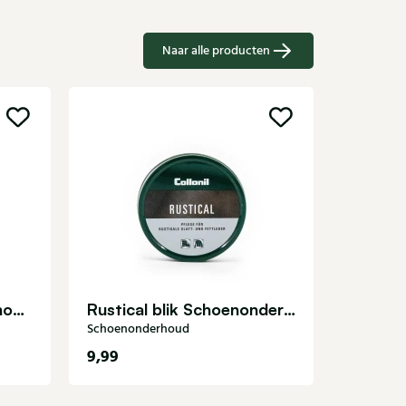
Naar alle producten
Schoenon
Schoenlepel 70 cm Schoenonderhoud
Rustical blik Schoenonderhoud
Schoenonderhoud
9,99
9,99