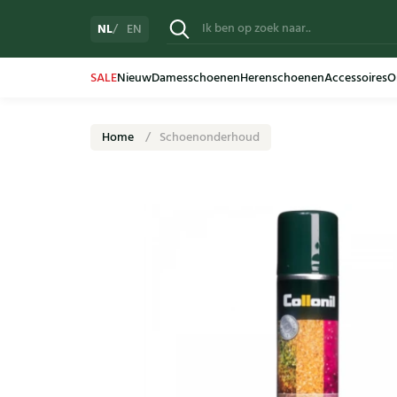
NL
EN
SALE
Nieuw
Damesschoenen
Herenschoenen
Accessoires
O
Home
Schoenonderhoud