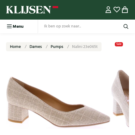
Menu
Sale
Home
Dames
Pumps
Nalini 23e065t