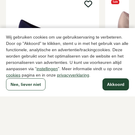
Sale
Wij gebruiken cookies om uw gebruikservaring te verbeteren.
Door op "Akkoord" te klikken, stemt u in met het gebruik van alle
functionele, analytische en advertentie/trackingcookies. Deze
worden gebruikt voor het optimaliseren van de website en het
personaliseren van advertenties. U kunt uw voorkeuren altijd
Brunate
Unisa
aanpassen via “
instellingen
”. Meer informatie vindt u op onze
Blauwe pumps dames
Metallic pu
cookies
pagina en in onze
privacyverklaring
.
199,95
2 kleuren
84,0
139,95
Nee, liever niet
Akkoord
Naar alle producten