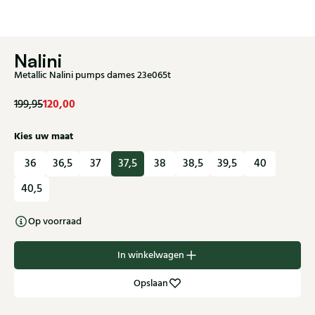
Nalini
Metallic Nalini pumps dames 23e065t
120,00
199,95
Kies uw maat
36
36,5
37
37,5
38
38,5
39,5
40
40,5
Op voorraad
In winkelwagen
Opslaan