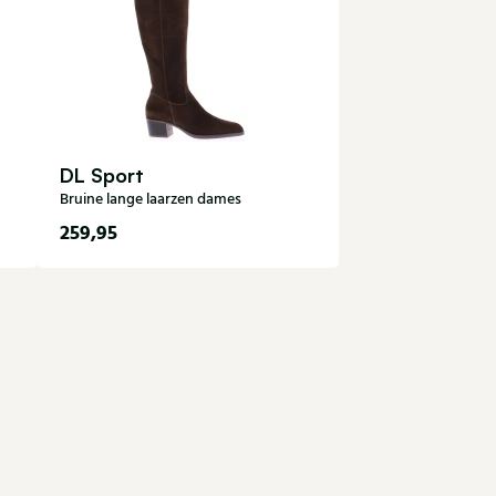
DL Sport
Bruine lange laarzen dames
259,95
35
36
37
38
39
40
42