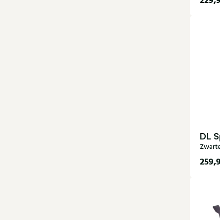
229,
36
41
DL S
Zwarte
259,
35