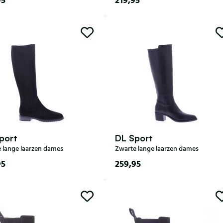
95
219,95
37
38
39
40
35
36
37
38
39
40
41
42
port
DL Sport
 lange laarzen dames
Zwarte lange laarzen dames
95
259,95
35
36
37
38
39
36
38
39
40
40
41
42