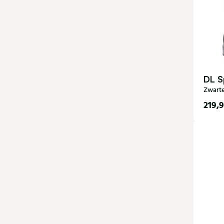
DL S
Zwarte
219,
36
42