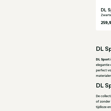
DL S
Zwarte
259,
37
42
DL S
DL Sport
elegantie 
perfect v
materiale
DL S
De collect
of zonder 
tijdloze e