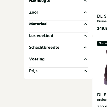
Hakhoogte
Zool
DL S
Bruine
Materiaal
249,
Los voetbed
35
Nieuw
40
Schachtbreedte
Voering
Prijs
DL S
Bruine