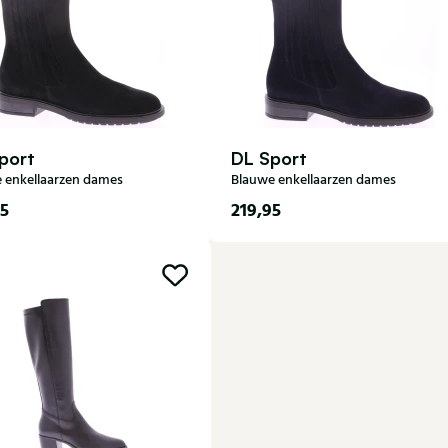
port
DL Sport
 enkellaarzen dames
Blauwe enkellaarzen dames
95
219,95
37
38
40
41
35
36
37
38
39
41
42