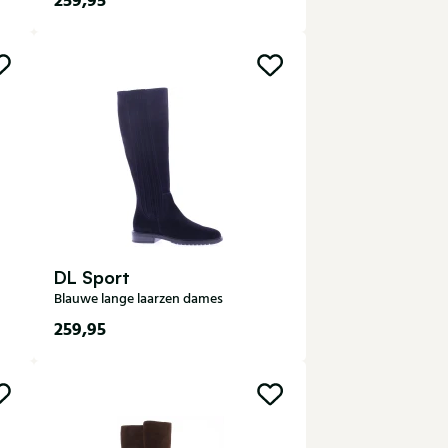
259,95
35
36
37
38
39
40
41
42
DL Sport
Blauwe lange laarzen dames
259,95
35
37
38
39
40
41