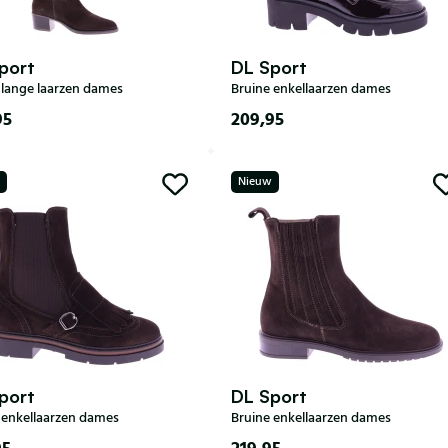
port
DL Sport
 lange laarzen dames
Bruine enkellaarzen dames
95
209,95
36
37
38
39
36
37
38
39
40
Nieuw
41
42
41
port
DL Sport
 enkellaarzen dames
Bruine enkellaarzen dames