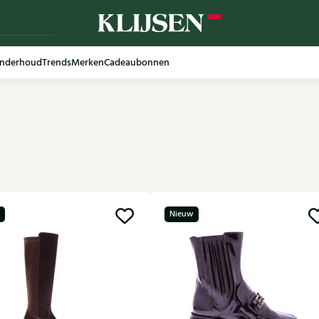
nderhoud
Trends
Merken
Cadeaubonnen
Nieuw