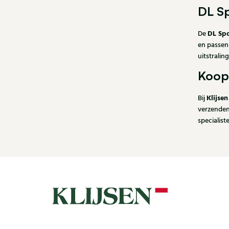
DL Sp
DL Sp
De
en passen 
uitstralin
Koop 
Klijse
Bij
verzenden 
specialist