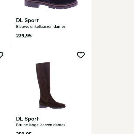
DL Sport
Blauwe enkellaarzen dames
229,95
36
37
38
39
40
42
DL Sport
Bruine lange laarzen dames