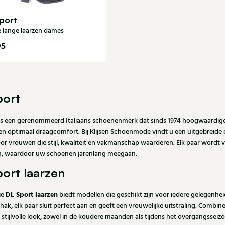
port
 lange laarzen dames
95
38
39
40
41
port
is een gerenommeerd Italiaans schoenenmerk dat sinds 1974 hoogwaardig
en optimaal draagcomfort. Bij Klijsen Schoenmode vindt u een uitgebreide 
oor vrouwen die stijl, kwaliteit en vakmanschap waarderen. Elk paar wordt
n, waardoor uw schoenen jarenlang meegaan.
port laarzen
DL Sport laarzen
ie
biedt modellen die geschikt zijn voor iedere gelegenhe
hak, elk paar sluit perfect aan en geeft een vrouwelijke uitstraling. Combin
n stijlvolle look, zowel in de koudere maanden als tijdens het overgangsseiz