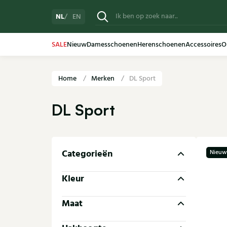
NL
EN
SALE
Nieuw
Damesschoenen
Herenschoenen
Accessoires
O
Home
Merken
DL Sport
DL Sport
Categorieën
Nieuw
Kleur
Maat