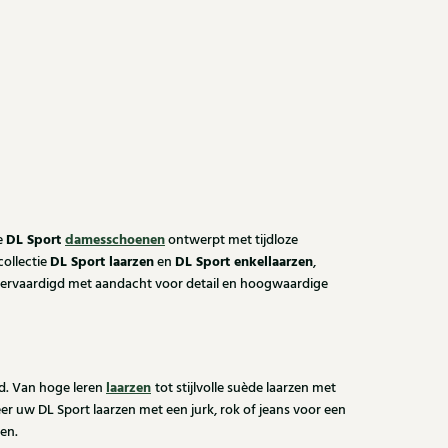
DL Sport
damesschoenen
e
ontwerpt met tijdloze
DL Sport laarzen
DL Sport enkellaarzen
collectie
en
,
 vervaardigd met aandacht voor detail en hoogwaardige
laarzen
id. Van hoge leren
tot stijlvolle suède laarzen met
eer uw DL Sport laarzen met een jurk, rok of jeans voor een
oen.