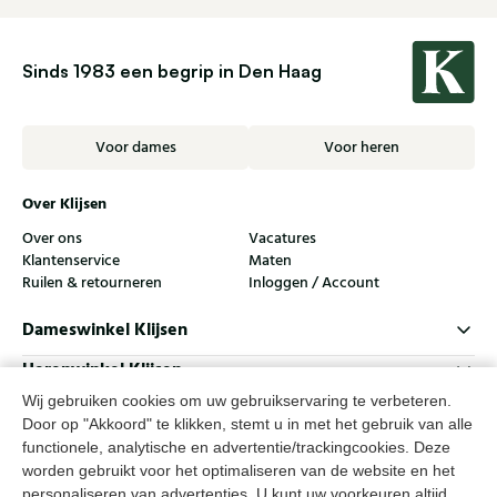
Sinds 1983 een begrip in Den Haag
Voor dames
Voor heren
Over Klijsen
Over ons
Vacatures
Klantenservice
Maten
Ruilen & retourneren
Inloggen / Account
Dameswinkel Klijsen
Herenwinkel Klijsen
Wij gebruiken cookies om uw gebruikservaring te verbeteren.
Klantenservice
Door op "Akkoord" te klikken, stemt u in met het gebruik van alle
Volg ons
functionele, analytische en advertentie/trackingcookies. Deze
worden gebruikt voor het optimaliseren van de website en het
personaliseren van advertenties. U kunt uw voorkeuren altijd