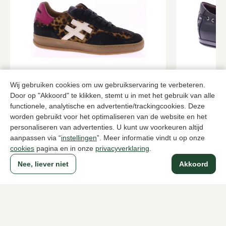
Another Trend
La Cabala
Wij gebruiken cookies om uw gebruikservaring te verbeteren.
Multikleur sneakers dames
Zwarte snea
Door op "Akkoord" te klikken, stemt u in met het gebruik van alle
functionele, analytische en advertentie/trackingcookies. Deze
96,00
239,95
159,95
worden gebruikt voor het optimaliseren van de website en het
personaliseren van advertenties. U kunt uw voorkeuren altijd
aanpassen via “
instellingen
”. Meer informatie vindt u op onze
Naar alle producten
cookies
pagina en in onze
privacyverklaring
.
Nee, liever niet
Akkoord
Sinds 1983 een begrip in Den Haag