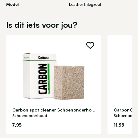
Model
Leather Inlegzool
Is dit iets voor jou?
Carbon spot cleaner Schoenonderhoud
CarbonGol
Schoenonderhoud
Schoenonde
7,95
11,99