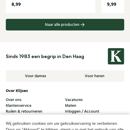
8,99
9,99
Naar alle producten
Sinds 1983 een begrip in Den Haag
Voor dames
Voor heren
Over Klijsen
Over ons
Vacatures
Klantenservice
Maten
Ruilen & retourneren
Inloggen / Account
Dameswinkel Klijsen
Wij gebruiken cookies om uw gebruikservaring te verbeteren.
Door op "Akkoord" te klikken, stemt u in met het gebruik van alle