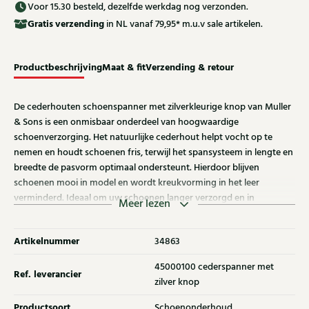
Voor 15.30 besteld, dezelfde werkdag nog verzonden.
Gratis
verzending
in NL vanaf 79,95* m.u.v sale artikelen.
Productbeschrijving
Maat & fit
Verzending & retour
De cederhouten schoenspanner met zilverkleurige knop van Muller
& Sons is een onmisbaar onderdeel van hoogwaardige
schoenverzorging. Het natuurlijke cederhout helpt vocht op te
nemen en houdt schoenen fris, terwijl het spansysteem in lengte en
breedte de pasvorm optimaal ondersteunt. Hierdoor blijven
schoenen mooi in model en wordt kreukvorming in het leer
verminderd. Ideaal om uw schoenen langer verzorgd en in
Meer lezen
uitstekende conditie te houden.
Artikelnummer
34863
45000100 cederspanner met
Ref. leverancier
zilver knop
Productsoort
Schoenonderhoud