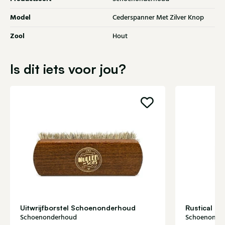
Model
Cederspanner Met Zilver Knop
Zool
Hout
Is dit iets voor jou?
Uitwrijfborstel Schoenonderhoud
Rustical b
Schoenonderhoud
Schoenonde