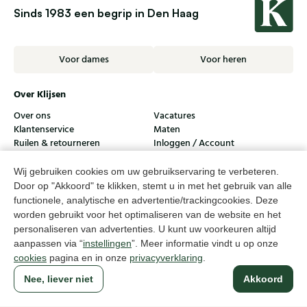
Sinds 1983 een begrip in Den Haag
Voor dames
Voor heren
Over Klijsen
Over ons
Vacatures
Klantenservice
Maten
Ruilen & retourneren
Inloggen / Account
Dameswinkel Klijsen
Wij gebruiken cookies om uw gebruikservaring te verbeteren.
Door op "Akkoord" te klikken, stemt u in met het gebruik van alle
Herenwinkel Klijsen
functionele, analytische en advertentie/trackingcookies. Deze
worden gebruikt voor het optimaliseren van de website en het
Klantenservice
personaliseren van advertenties. U kunt uw voorkeuren altijd
aanpassen via “
instellingen
”. Meer informatie vindt u op onze
Volg ons
cookies
pagina en in onze
privacyverklaring
.
Nee, liever niet
Akkoord
© Klijsen Schoenmode - 2026