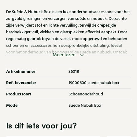
De Suède & Nubuck Box is een luxe onderhoudsaccessoire voor het
zorgvuldig reinigen en verzorgen van suède en nubuck. De zachte
zijde verwijdert stof en lichte vervuiling, terwijl de crêpezijde
hardnekkiger vuil, vlekken en glansplekken effectief aanpakt. Door
regelmatig gebruik blijven de vezels mooi opgeruwd en behouden
schoenen en accessoires hun oorspronkelijke uitstraling. Ideaal
voor het onderhoud van hoogwaardige suède en nubuck. Ontdek
Meer lezen
ook de andere schoenverzorgingsproducten bij Klijsen.
Artikelnummer
36018
Ref. leverancier
19000600 suede nubuk box
Productsoort
Schoenonderhoud
Model
Suede Nubuk Box
Is dit iets voor jou?