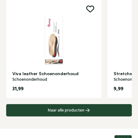
Viva leather Schoenonderhoud
Stretchsp
Schoenonderhoud
Schoenonde
31,99
9,99
Naar alle producten