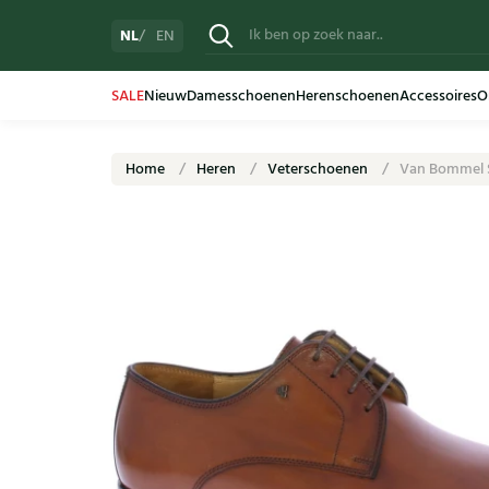
NL
EN
SALE
Nieuw
Damesschoenen
Herenschoenen
Accessoires
O
Home
Heren
Veterschoenen
Van Bommel 