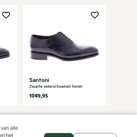
Van B
Zwarte ve
Santoni
Zwarte veterschoenen heren
1049,95
289,95
 van alle
en het