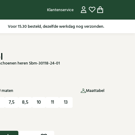
Klantenservice
Gratis verzending in NL vanaf 79,95* m.u.v sale artikelen.
l
schoenen heren Sbm-30118-24-01
U maten
Maattabel
7,5
8,5
10
11
13