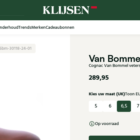
nderhoud
Trends
Merken
Cadeaubonnen
Sbm-30118-24-01
Van Bomme
Cognac Van Bommel veter
289,95
Kies uw maat (UK)
Toon E
5
6
6,5
7
Op voorraad