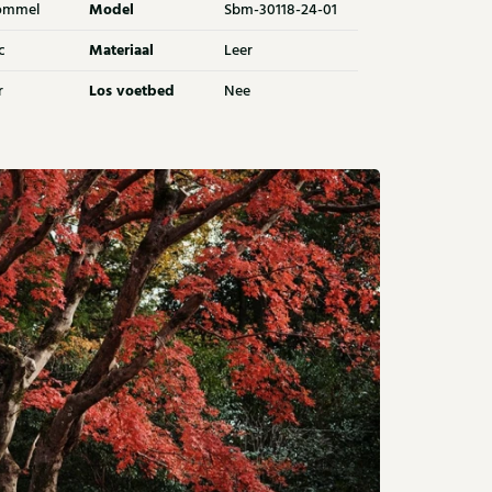
Model
ommel
Sbm-30118-24-01
Materiaal
c
Leer
Los voetbed
r
Nee