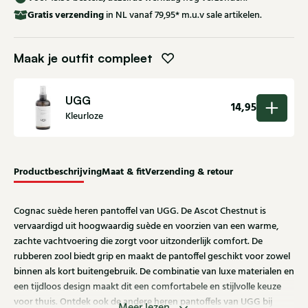
Gratis
verzending
in NL vanaf 79,95* m.u.v sale artikelen.
Maak je outfit compleet
UGG
14,95
Kleurloze
Productbeschrijving
Maat & fit
Verzending & retour
Cognac suède heren pantoffel van UGG. De Ascot Chestnut is
vervaardigd uit hoogwaardig suède en voorzien van een warme,
zachte vachtvoering die zorgt voor uitzonderlijk comfort. De
rubberen zool biedt grip en maakt de pantoffel geschikt voor zowel
binnen als kort buitengebruik. De combinatie van luxe materialen en
een tijdloos design maakt dit een comfortabele en stijlvolle keuze
voor thuis. Ontdek ook de andere heren pantoffels van UGG bij
Meer lezen