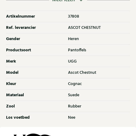
Klijsen.
Artikelnummer
37808
Ref. leverancier
ASCOT CHESTNUT
Gender
Heren
Productsoort
Pantoffels
Merk
UGG
Model
Ascot Chestnut
Kleur
Cognac
Materiaal
Suede
Zool
Rubber
Los voetbed
Nee