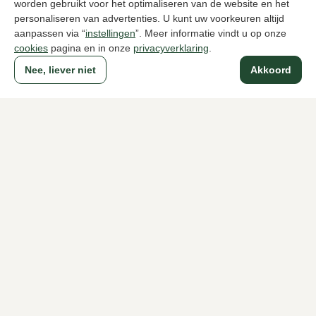
worden gebruikt voor het optimaliseren van de website en het
personaliseren van advertenties. U kunt uw voorkeuren altijd
aanpassen via “
instellingen
”. Meer informatie vindt u op onze
cookies
pagina en in onze
privacyverklaring
.
Nee, liever niet
Akkoord
Birkenstock
Rohde
Blauwe pantoffels heren
Bruine panto
69,95
55,00
Naar alle producten
Sinds 1983 een begrip in Den Haag
Voor dames
Voor heren
Over Klijsen