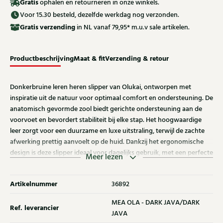
Gratis
ophalen en retourneren in onze winkels.
Voor 15.30 besteld, dezelfde werkdag nog verzonden.
Gratis
verzending
in NL vanaf 79,95* m.u.v sale artikelen.
Productbeschrijving
Maat & fit
Verzending & retour
Donkerbruine leren heren slipper van Olukai, ontworpen met
inspiratie uit de natuur voor optimaal comfort en ondersteuning. De
anatomisch gevormde zool biedt gerichte ondersteuning aan de
voorvoet en bevordert stabiliteit bij elke stap. Het hoogwaardige
leer zorgt voor een duurzame en luxe uitstraling, terwijl de zachte
afwerking prettig aanvoelt op de huid. Dankzij het ergonomische
design is deze slipper ideaal voor dagelijks gebruik, met een perfecte
Meer lezen
balans tussen comfort, functionaliteit en stijl.
Artikelnummer
36892
MEA OLA - DARK JAVA/DARK
Ref. leverancier
JAVA