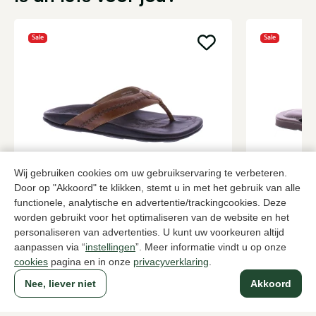
Sale
Sale
Wij gebruiken cookies om uw gebruikservaring te verbeteren.
Door op "Akkoord" te klikken, stemt u in met het gebruik van alle
Olukai
Sandals Fa
functionele, analytische en advertentie/trackingcookies. Deze
Cognac slippers heren
Zwarte slipp
worden gebruikt voor het optimaliseren van de website en het
78,00
3 kleuren
78,0
129,95
129,95
personaliseren van advertenties. U kunt uw voorkeuren altijd
aanpassen via “
instellingen
”. Meer informatie vindt u op onze
cookies
pagina en in onze
privacyverklaring
.
Naar alle producten
Nee, liever niet
Akkoord