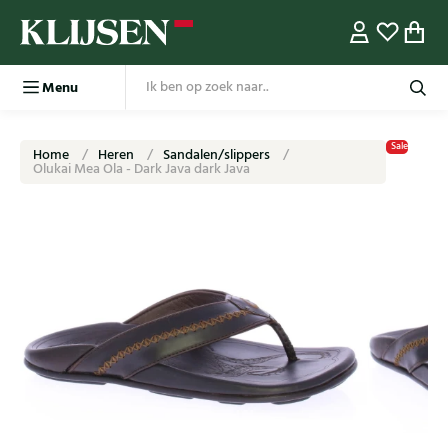
Menu
Sale
Home
Heren
Sandalen/slippers
Olukai Mea Ola - Dark Java dark Java