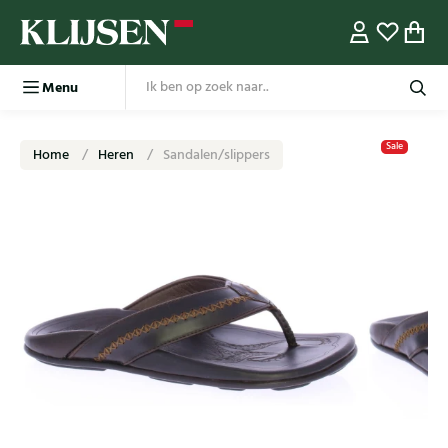
Menu
Sale
Home
Heren
Sandalen/slippers