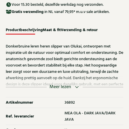
Voor 15.30 besteld, dezelfde werkdag nog verzonden.
Gratis
verzending
in NL vanaf 79,95* m.u.v sale artikelen.
Productbeschrijving
Maat & fit
Verzending & retour
Donkerbruine leren heren slipper van Olukai, ontworpen met
inspiratie uit de natuur voor optimaal comfort en ondersteuning. De
anatomisch gevormde zool biedt gerichte ondersteuning aan de
voorvoet en bevordert stabiliteit bij elke stap. Het hoogwaardige
leer zorgt voor een duurzame en luxe uitstraling, terwijl de zachte
afwerking prettig aanvoelt op de huid. Dankzij het ergonomische
design is deze slipper ideaal voor dagelijks gebruik, met een perfecte
Meer lezen
balans tussen comfort, functionaliteit en stijl.
Artikelnummer
36892
MEA OLA - DARK JAVA/DARK
Ref. leverancier
JAVA