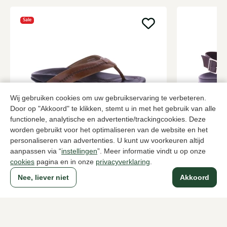
Sale
Wij gebruiken cookies om uw gebruikservaring te verbeteren.
Door op "Akkoord" te klikken, stemt u in met het gebruik van alle
functionele, analytische en advertentie/trackingcookies. Deze
Olukai
Sandals Fa
worden gebruikt voor het optimaliseren van de website en het
Cognac slippers heren
Bruine sanda
personaliseren van advertenties. U kunt uw voorkeuren altijd
aanpassen via “
instellingen
”. Meer informatie vindt u op onze
78,00
3 kleuren
129,95
129,95
cookies
pagina en in onze
privacyverklaring
.
Nee, liever niet
Akkoord
Naar alle producten