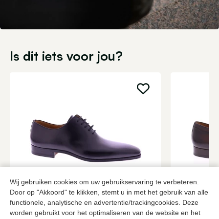
Is dit iets voor jou?
Wij gebruiken cookies om uw gebruikservaring te verbeteren.
Magnanni
Magnanni
Door op "Akkoord" te klikken, stemt u in met het gebruik van alle
Zwarte veterschoenen heren
Bruine veter
functionele, analytische en advertentie/trackingcookies. Deze
worden gebruikt voor het optimaliseren van de website en het
379,95
2 kleuren
399,95