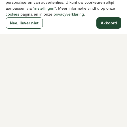
personaliseren van advertenties. U kunt uw voorkeuren altijd
aanpassen via “
instellingen
”. Meer informatie vindt u op onze
cookies
pagina en in onze
privacyverklaring
.
Naar alle producten
Nee, liever niet
Akkoord
Sinds 1983 een begrip in Den Haag
Voor dames
Voor heren
Over Klijsen
Over ons
Vacatures
Klantenservice
Maten
Ruilen & retourneren
Inloggen / Account
Dameswinkel Klijsen
Herenwinkel Klijsen