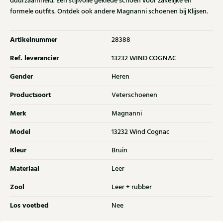
duurzaamheid. Een stijlvolle geklede schoen voor zakelijke en
formele outfits. Ontdek ook andere Magnanni schoenen bij Klijsen.
Artikelnummer
28388
Ref. leverancier
13232 WIND COGNAC
Gender
Heren
Productsoort
Veterschoenen
Merk
Magnanni
Model
13232 Wind Cognac
Kleur
Bruin
Materiaal
Leer
Zool
Leer + rubber
Los voetbed
Nee