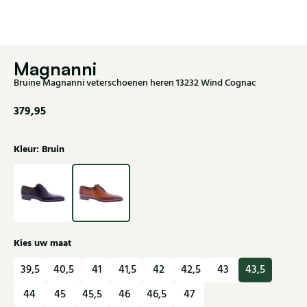
Magnanni
Bruine Magnanni veterschoenen heren 13232 Wind Cognac
379,95
Kleur: Bruin
Kies uw maat
39,5
40,5
41
41,5
42
42,5
43
43,5
44
45
45,5
46
46,5
47