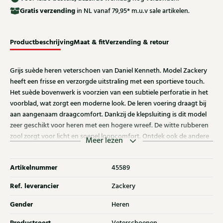
Gratis
verzending
in NL vanaf 79,95* m.u.v sale artikelen.
Productbeschrijving
Maat & fit
Verzending & retour
Grijs suède heren veterschoen van Daniel Kenneth. Model Zackery
heeft een frisse en verzorgde uitstraling met een sportieve touch.
Het suède bovenwerk is voorzien van een subtiele perforatie in het
voorblad, wat zorgt een moderne look. De leren voering draagt bij
aan aangenaam draagcomfort. Dankzij de klepsluiting is dit model
zeer geschikt voor heren met een hogere wreef. De witte rubberen
zool zorgt voor licht en soepel loopcomfort. Ontdek ook de andere
Meer lezen
heren veterschoenen van Daniel Kenneth bij Klijsen.
Artikelnummer
45589
Ref. leverancier
Zackery
Gender
Heren