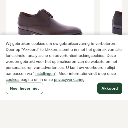
Wij gebruiken cookies om uw gebruikservaring te verbeteren.
Door op "Akkoord" te klikken, stemt u in met het gebruik van alle
Van Bommel
Van Bomme
functionele, analytische en advertentie/trackingcookies. Deze
Bruine veterschoenen heren
Zwarte vete
worden gebruikt voor het optimaliseren van de website en het
personaliseren van advertenties. U kunt uw voorkeuren altijd
289,95
289,95
aanpassen via “
instellingen
”. Meer informatie vindt u op onze
cookies
pagina en in onze
privacyverklaring
.
Nee, liever niet
Akkoord
Naar alle producten
Sinds 1983 een begrip in Den Haag