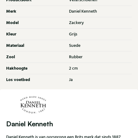
Productsoort
Veterschoenen
Merk
Daniel Kenneth
Model
Zackery
Kleur
Grijs
Materiaal
Suede
Zool
Rubber
Hakhoogte
2 cm
Los voetbed
Ja
Daniel Kenneth
Daniel Kenneth is van oorsprong een Brits merk dat sinds 1887