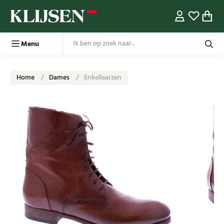
Menu
Home
Dames
Enkellaarzen