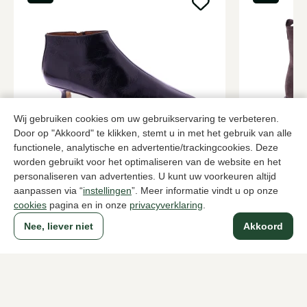
Wij gebruiken cookies om uw gebruikservaring te verbeteren.
Door op "Akkoord" te klikken, stemt u in met het gebruik van alle
Angel Alarcon
Gioia
functionele, analytische en advertentie/trackingcookies. Deze
Zwarte enkellaarzen dames
Bruine enkel
worden gebruikt voor het optimaliseren van de website en het
personaliseren van advertenties. U kunt uw voorkeuren altijd
139,95
149,95
aanpassen via “
instellingen
”. Meer informatie vindt u op onze
cookies
pagina en in onze
privacyverklaring
.
Nee, liever niet
Akkoord
Naar alle producten
Sinds 1983 een begrip in Den Haag