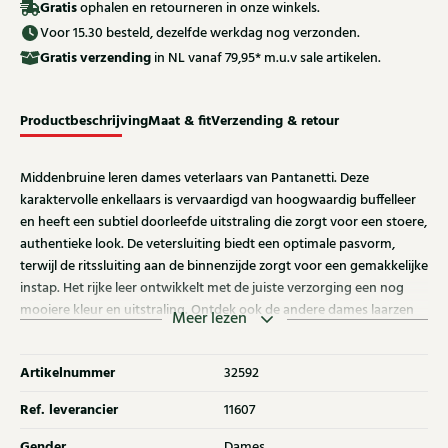
Gratis
ophalen en retourneren in onze winkels.
Voor 15.30 besteld, dezelfde werkdag nog verzonden.
Gratis
verzending
in NL vanaf 79,95* m.u.v sale artikelen.
Productbeschrijving
Maat & fit
Verzending & retour
Middenbruine leren dames veterlaars van Pantanetti. Deze
karaktervolle enkellaars is vervaardigd van hoogwaardig buffelleer
en heeft een subtiel doorleefde uitstraling die zorgt voor een stoere,
authentieke look. De vetersluiting biedt een optimale pasvorm,
terwijl de ritssluiting aan de binnenzijde zorgt voor een gemakkelijke
instap. Het rijke leer ontwikkelt met de juiste verzorging een nog
mooiere kleur en uitstraling. Ontdek ook de andere dames laarzen
Meer lezen
van Pantanetti bij Klijsen.
Artikelnummer
32592
Ref. leverancier
11607
Gender
Dames