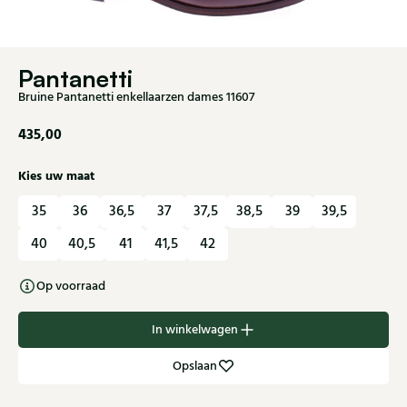
Pantanetti
Bruine Pantanetti enkellaarzen dames 11607
435,00
Kies uw maat
35
36
36,5
37
37,5
38,5
39
39,5
40
40,5
41
41,5
42
Op voorraad
In winkelwagen
Opslaan