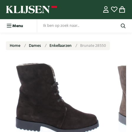
Menu
Home
Dames
Enkellaarzen
Brunate 28550