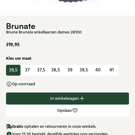
Brunate
Bruine Brunate enkellaarzen dames 28550
319,95
Kies uw maat
36,5
37
37,5
38,5
39
39,5
40
41
Op voorraad
In winkelwagen
Opslaan
Gratis
ophalen en retourneren in onze winkels.
Voor 15.30 besteld, dezelfde werkdag nog verzonden.