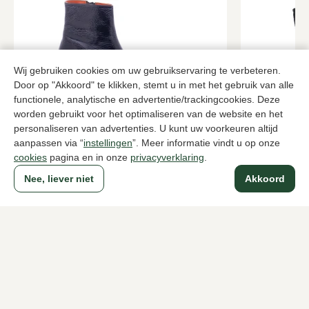
Wij gebruiken cookies om uw gebruikservaring te verbeteren.
Door op "Akkoord" te klikken, stemt u in met het gebruik van alle
functionele, analytische en advertentie/trackingcookies. Deze
worden gebruikt voor het optimaliseren van de website en het
Kroll
UGG
personaliseren van advertenties. U kunt uw voorkeuren altijd
Blauwe enkellaarzen dames
Zwarte enkel
aanpassen via “
instellingen
”. Meer informatie vindt u op onze
cookies
pagina en in onze
privacyverklaring
.
289,95
229,95
Nee, liever niet
Akkoord
Naar alle producten
Sinds 1983 een begrip in Den Haag