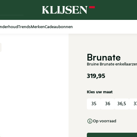
nderhoud
Trends
Merken
Cadeaubonnen
Brunate
Bruine Brunate enkellaarz
319,95
Kies uw maat
35
36
36,5
3
Op voorraad