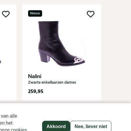
Nieuw
Nieuw
Angel 
Bruine en
Nalini
Zwarte enkellaarzen dames
259,95
169,95
 van alle
en het
Akkoord
Nee, liever niet
p onze
cookies