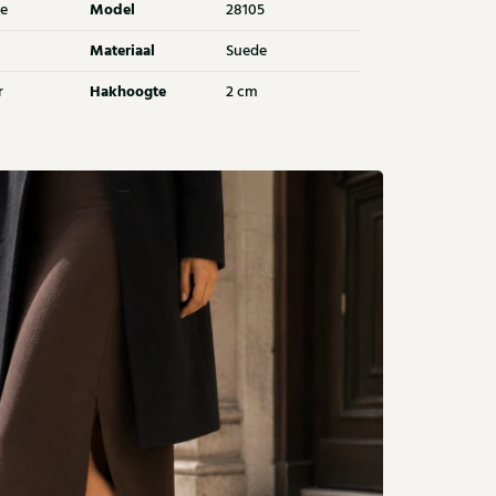
Model
e
28105
Materiaal
Suede
Hakhoogte
r
2 cm