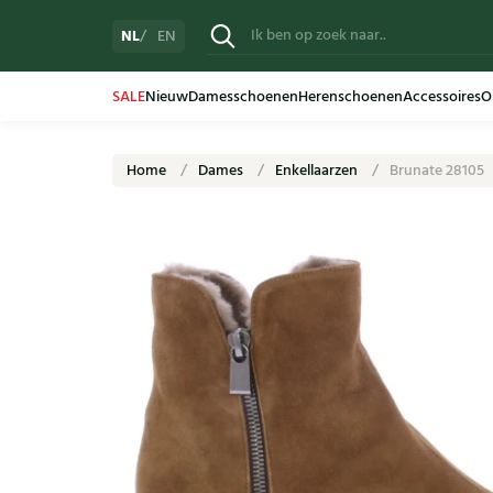
NL
EN
SALE
Nieuw
Damesschoenen
Herenschoenen
Accessoires
O
Home
Dames
Enkellaarzen
Brunate 28105