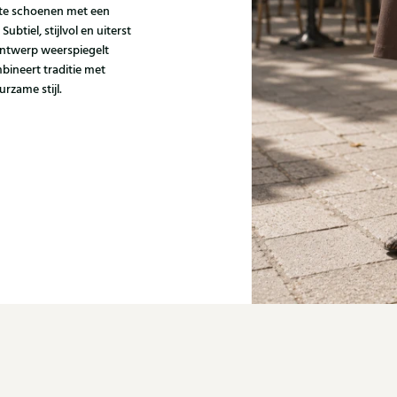
kte schoenen met een
tiel, stijlvol en uiterst
 ontwerp weerspiegelt
bineert traditie met
rzame stijl.