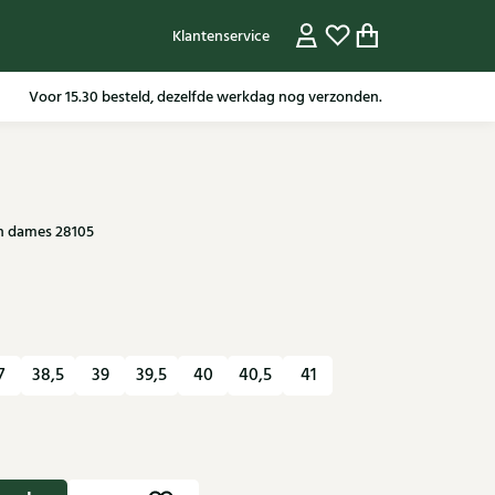
Klantenservice
Gratis verzending in NL vanaf 79,95* m.u.v sale artikelen.
en dames 28105
7
38,5
39
39,5
40
40,5
41