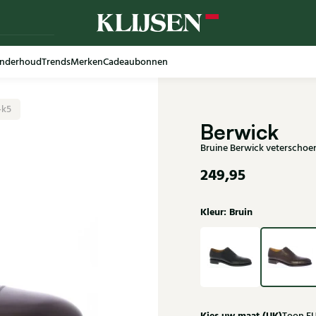
nderhoud
Trends
Merken
Cadeaubonnen
-k5
Berwick
Bruine Berwick veterschoe
249,95
Kleur: Bruin