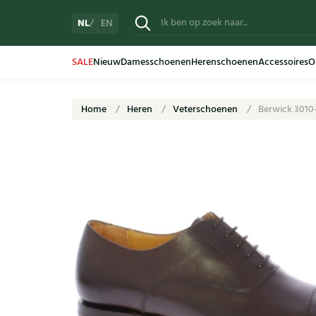
NL
EN
SALE
Nieuw
Damesschoenen
Herenschoenen
Accessoires
O
Home
Heren
Veterschoenen
Berwick 3010