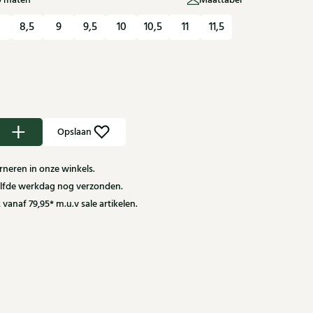
U maten
Maattabel
8,5
9
9,5
10
10,5
11
11,5
Opslaan
neren in onze winkels.
zelfde werkdag nog verzonden.
 vanaf 79,95* m.u.v sale artikelen.