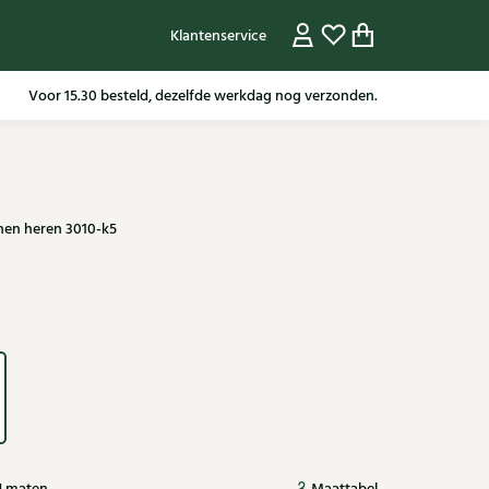
Klantenservice
Gratis verzending in NL vanaf 79,95* m.u.v sale artikelen.
nen heren 3010-k5