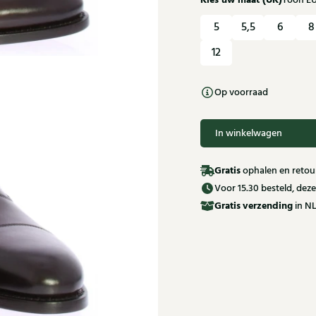
Kies uw maat (UK)
Toon E
5
5,5
6
8
12
Op voorraad
In winkelwagen
Gratis
ophalen en retour
Voor 15.30 besteld, de
Gratis
verzending
in NL