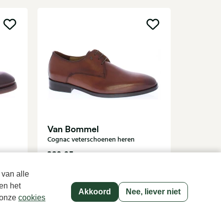
Van B
Bruine ve
Van Bommel
Cognac veterschoenen heren
289,95
249,95
 van alle
en het
Akkoord
Nee, liever niet
p onze
cookies