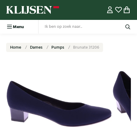
Menu
Home
Dames
Pumps
Brunate 31206