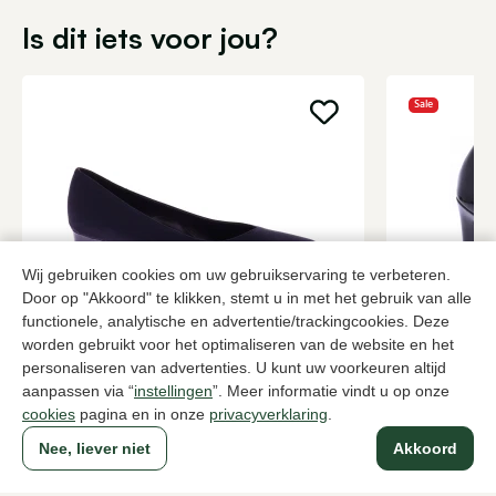
Is dit iets voor jou?
Sale
Wij gebruiken cookies om uw gebruikservaring te verbeteren.
Door op "Akkoord" te klikken, stemt u in met het gebruik van alle
functionele, analytische en advertentie/trackingcookies. Deze
Brunate
Peter Kaise
worden gebruikt voor het optimaliseren van de website en het
Zwarte pumps dames
Zwarte pum
personaliseren van advertenties. U kunt uw voorkeuren altijd
aanpassen via “
instellingen
”. Meer informatie vindt u op onze
199,95
2 kleuren
90,0
149,95
cookies
pagina en in onze
privacyverklaring
.
Nee, liever niet
Akkoord
Naar alle producten