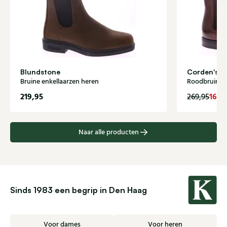
Blundstone
Corden's
Bruine enkellaarzen heren
Roodbruin en
219,95
162,
269,95
Naar alle producten
Sinds 1983 een begrip in Den Haag
Voor dames
Voor heren