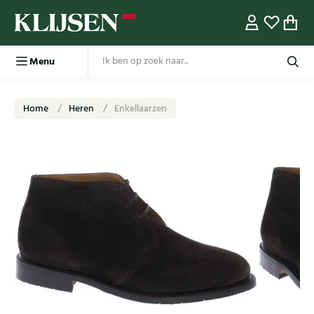
Menu
Home
Heren
Enkellaarzen