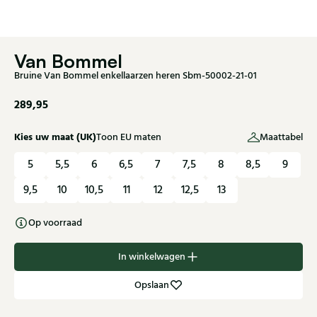
Van Bommel
Bruine Van Bommel enkellaarzen heren Sbm-50002-21-01
289,95
Kies uw maat (UK)
Toon EU maten
Maattabel
5
5,5
6
6,5
7
7,5
8
8,5
9
9,5
10
10,5
11
12
12,5
13
Op voorraad
In winkelwagen
Opslaan