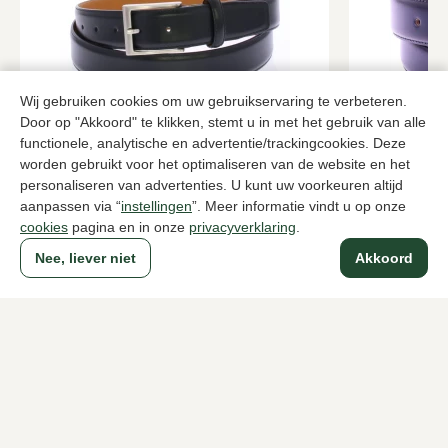
Wij gebruiken cookies om uw gebruikservaring te verbeteren.
Door op "Akkoord" te klikken, stemt u in met het gebruik van alle
functionele, analytische en advertentie/trackingcookies. Deze
Magnanni
Klijsen
worden gebruikt voor het optimaliseren van de website en het
Zwarte riemen heren
Blauwe riem
personaliseren van advertenties. U kunt uw voorkeuren altijd
99,95
89,95
aanpassen via “
instellingen
”. Meer informatie vindt u op onze
cookies
pagina en in onze
privacyverklaring
.
Nee, liever niet
Akkoord
Naar alle producten
Sinds 1983 een begrip in Den Haag
Voor dames
Voor heren