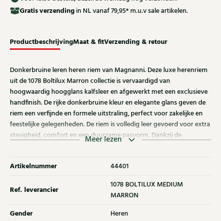
Gratis
verzending
in NL vanaf 79,95* m.u.v sale artikelen.
Productbeschrijving
Maat & fit
Verzending & retour
Donkerbruine leren heren riem van Magnanni. Deze luxe herenriem
uit de 1078 Boltilux Marron collectie is vervaardigd van
hoogwaardig hoogglans kalfsleer en afgewerkt met een exclusieve
handfinish. De rijke donkerbruine kleur en elegante glans geven de
riem een verfijnde en formele uitstraling, perfect voor zakelijke en
feestelijke gelegenheden. De riem is volledig leer gevoerd voor extra
stevigheid, comfort en een duurzame pasvorm. Dankzij de
Meer lezen
praktische constructie is de riem eenvoudig in te korten aan de
gespzijde. Breedte: 3,5 cm. Ontdek ook de andere heren riemen van
Artikelnummer
44401
Magnanni bij Klijsen.
1078 BOLTILUX MEDIUM
Ref. leverancier
MARRON
Gender
Heren