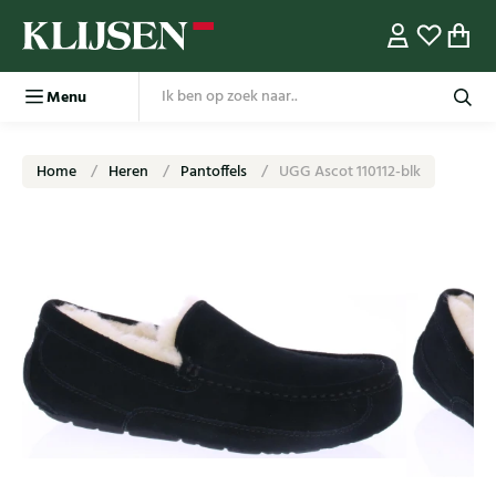
Menu
Home
Heren
Pantoffels
UGG Ascot 110112-blk