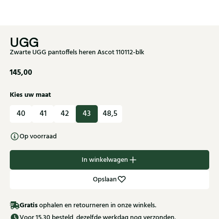
UGG
Zwarte UGG pantoffels heren Ascot 110112-blk
145,00
Kies uw maat
40
41
42
43
48,5
Op voorraad
In winkelwagen
Opslaan
Gratis
ophalen en retourneren in onze winkels.
Voor 15.30 besteld, dezelfde werkdag nog verzonden.