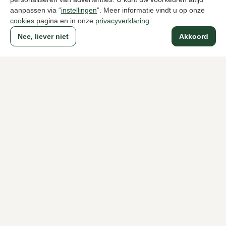
aanpassen via “
instellingen
”. Meer informatie vindt u op onze
cookies
pagina en in onze
privacyverklaring
.
UGG
UGG
Nee, liever niet
Akkoord
Zwarte pantoffels heren
Bruine panto
124,95
145,00
Naar alle producten
Sinds 1983 een begrip in Den Haag
Voor dames
Voor heren
Over Klijsen
Over ons
Vacatures