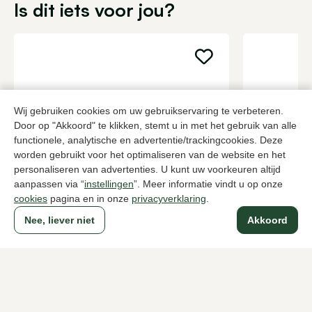
Is dit iets voor jou?
Wij gebruiken cookies om uw gebruikservaring te verbeteren.
Door op "Akkoord" te klikken, stemt u in met het gebruik van alle
functionele, analytische en advertentie/trackingcookies. Deze
worden gebruikt voor het optimaliseren van de website en het
personaliseren van advertenties. U kunt uw voorkeuren altijd
aanpassen via “
instellingen
”. Meer informatie vindt u op onze
cookies
pagina en in onze
privacyverklaring
.
UGG
Rohde
Bruine pantoffels heren
Bruine panto
Nee, liever niet
Akkoord
145,00
55,00
Naar alle producten