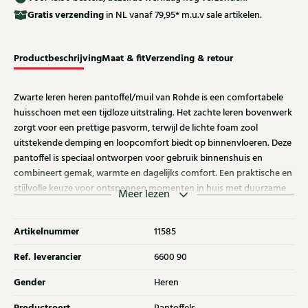
Gratis
verzending
in NL vanaf 79,95* m.u.v sale artikelen.
Productbeschrijving
Maat & fit
Verzending & retour
Zwarte leren heren pantoffel/muil van Rohde is een comfortabele
huisschoen met een tijdloze uitstraling. Het zachte leren bovenwerk
zorgt voor een prettige pasvorm, terwijl de lichte foam zool
uitstekende demping en loopcomfort biedt op binnenvloeren. Deze
pantoffel is speciaal ontworpen voor gebruik binnenshuis en
combineert gemak, warmte en dagelijks comfort. Een praktische en
stijlvolle keuze voor ontspannen momenten in huis met duurzame
Meer lezen
kwaliteit en aangenaam draaggevoel.
Artikelnummer
11585
Ref. leverancier
6600 90
Gender
Heren