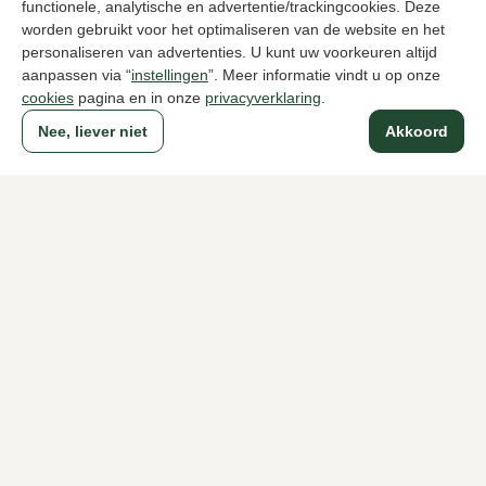
functionele, analytische en advertentie/trackingcookies. Deze
worden gebruikt voor het optimaliseren van de website en het
personaliseren van advertenties. U kunt uw voorkeuren altijd
aanpassen via “
instellingen
”. Meer informatie vindt u op onze
cookies
pagina en in onze
privacyverklaring
.
UGG
Toms
Blauwe pantoffels heren
Groene panto
Nee, liever niet
Akkoord
119,95
32,50
65,00
Naar alle producten
Sinds 1983 een begrip in Den Haag
Voor dames
Voor heren
Over Klijsen