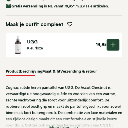
Gratis
verzending
in NL vanaf 79,95* m.u.v sale artikelen.
Maak je outfit compleet
UGG
14,95
Kleurloze
Productbeschrijving
Maat & fit
Verzending & retour
Cognac suède heren pantoffel van UGG. De Ascot Chestnut is
vervaardigd uit hoogwaardig suède en voorzien van een warme,
zachte vachtvoering die zorgt voor uitzonderlijk comfort. De
rubberen zool biedt grip en maakt de pantoffel geschikt voor zowel
binnen als kort buitengebruik. De combinatie van luxe materialen en
een tijdloos design maakt dit een comfortabele en stijlvolle keuze
voor thuis. Ontdek ook de andere heren pantoffels van UGG bij
Meer lezen