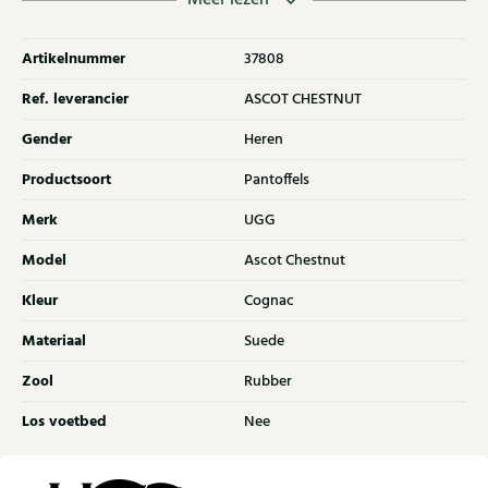
Klijsen.
Artikelnummer
37808
Ref. leverancier
ASCOT CHESTNUT
Gender
Heren
Productsoort
Pantoffels
Merk
UGG
Model
Ascot Chestnut
Kleur
Cognac
Materiaal
Suede
Zool
Rubber
Los voetbed
Nee