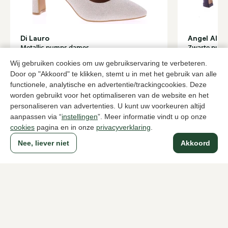
Di Lauro
Angel Alar
Metallic pumps dames
Zwarte pum
84,00
119,95
139,95
Wij gebruiken cookies om uw gebruikservaring te verbeteren.
Door op "Akkoord" te klikken, stemt u in met het gebruik van alle
functionele, analytische en advertentie/trackingcookies. Deze
worden gebruikt voor het optimaliseren van de website en het
Naar alle producten
personaliseren van advertenties. U kunt uw voorkeuren altijd
aanpassen via “
instellingen
”. Meer informatie vindt u op onze
cookies
pagina en in onze
privacyverklaring
.
Nee, liever niet
Akkoord
Sinds 1983 een begrip in Den Haag
Voor dames
Voor heren
Over Klijsen