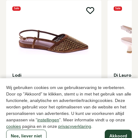
Sale
Sale
Lodi
Di Lauro
Bruine slingbacks dames
Room slingb
Wij gebruiken cookies om uw gebruikservaring te verbeteren.
108,00
78,0
179,95
129,95
Door op "Akkoord" te klikken, stemt u in met het gebruik van alle
functionele, analytische en advertentie/trackingcookies. Deze
worden gebruikt voor het optimaliseren van de website en het
Naar alle producten
personaliseren van advertenties. U kunt uw voorkeuren altijd
aanpassen via “
instellingen
”. Meer informatie vindt u op onze
cookies
pagina en in onze
privacyverklaring
.
Nee, liever niet
Akkoord