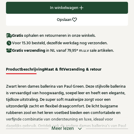
In winkelwagen
Opslaan
Gratis
ophalen en retourneren in onze winkels.
Voor 15.30 besteld, dezelfde werkdag nog verzonden.
Gratis
verzending
in NL vanaf 79,95* m.u.v sale artikelen.
Productbeschrijving
Maat & fit
Verzending & retour
Zwart leren dames ballerina van Paul Green. Deze stijlvolle ballerina
is vervaardigd van hoogwaardig, soepel leer en heeft een elegante,
tijdloze uitstraling. De super soft maakwijze zorgt voor een
uitzonderlijk zacht en flexibel draagcomfort. De licht buigzame
rubberen zool en het leren voetbed bieden een comfortabele en
verfijnde combinatie van ondersteuning en luxe, ideaal voor
dagelijks gebruik. Ontdek ook de andere dames ballerina’s van Paul
Meer lezen
Green bij Klijsen.