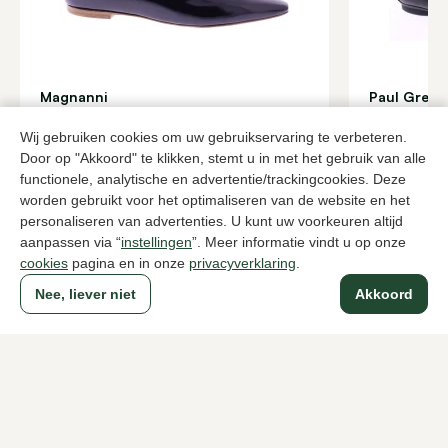
Magnanni
Paul Green
Zwarte ballerina's dames
Zwarte balle
Wij gebruiken cookies om uw gebruikservaring te verbeteren.
180,00
149,95
299,95
Door op "Akkoord" te klikken, stemt u in met het gebruik van alle
functionele, analytische en advertentie/trackingcookies. Deze
worden gebruikt voor het optimaliseren van de website en het
Naar alle producten
personaliseren van advertenties. U kunt uw voorkeuren altijd
aanpassen via “
instellingen
”. Meer informatie vindt u op onze
cookies
pagina en in onze
privacyverklaring
.
Nee, liever niet
Akkoord
Sinds 1983 een begrip in Den Haag
Voor dames
Voor heren
Over Klijsen