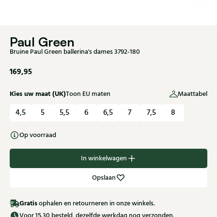
Paul Green
Bruine Paul Green ballerina's dames 3792-180
169,95
Kies uw maat (UK)
Toon EU maten
Maattabel
4,5
5
5,5
6
6,5
7
7,5
8
Op voorraad
In winkelwagen
Opslaan
Gratis
ophalen en retourneren in onze winkels.
Voor 15.30 besteld, dezelfde werkdag nog verzonden.