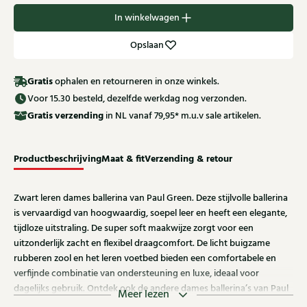
In winkelwagen
Opslaan
Gratis
ophalen en retourneren in onze winkels.
Voor 15.30 besteld, dezelfde werkdag nog verzonden.
Gratis
verzending
in NL vanaf 79,95* m.u.v sale artikelen.
Productbeschrijving
Maat & fit
Verzending & retour
Zwart leren dames ballerina van Paul Green. Deze stijlvolle ballerina
is vervaardigd van hoogwaardig, soepel leer en heeft een elegante,
tijdloze uitstraling. De super soft maakwijze zorgt voor een
uitzonderlijk zacht en flexibel draagcomfort. De licht buigzame
rubberen zool en het leren voetbed bieden een comfortabele en
verfijnde combinatie van ondersteuning en luxe, ideaal voor
dagelijks gebruik. Ontdek ook de andere dames ballerina’s van Paul
Meer lezen
Green bij Klijsen.