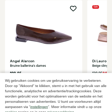
Sale
Angel Alarcon
Di Lauro
Bruine ballerina's dames
Beige slingb
109,95
84,0
139,95
Wij gebruiken cookies om uw gebruikservaring te verbeteren.
Door op "Akkoord" te klikken, stemt u in met het gebruik van alle
Naar alle producten
functionele, analytische en advertentie/trackingcookies. Deze
worden gebruikt voor het optimaliseren van de website en het
personaliseren van advertenties. U kunt uw voorkeuren altijd
aanpassen via “
instellingen
”. Meer informatie vindt u op onze