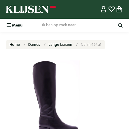
Menu
Home
Dames
Lange laarzen
Nalini 454a1