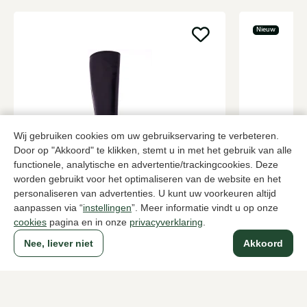
Nieuw
Wij gebruiken cookies om uw gebruikservaring te verbeteren.
Door op "Akkoord" te klikken, stemt u in met het gebruik van alle
functionele, analytische en advertentie/trackingcookies. Deze
Nalini
Di Lauro
worden gebruikt voor het optimaliseren van de website en het
Zwarte lange laarzen dames
Zwarte lange
personaliseren van advertenties. U kunt uw voorkeuren altijd
aanpassen via “
instellingen
”. Meer informatie vindt u op onze
319,95
189,95
cookies
pagina en in onze
privacyverklaring
.
Nee, liever niet
Akkoord
Naar alle producten