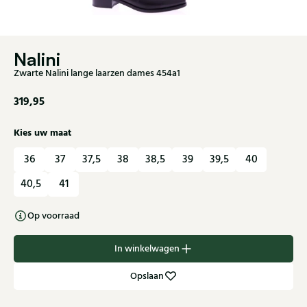
Nalini
Zwarte Nalini lange laarzen dames 454a1
319,95
Kies uw maat
36
37
37,5
38
38,5
39
39,5
40
40,5
41
Op voorraad
In winkelwagen
Opslaan