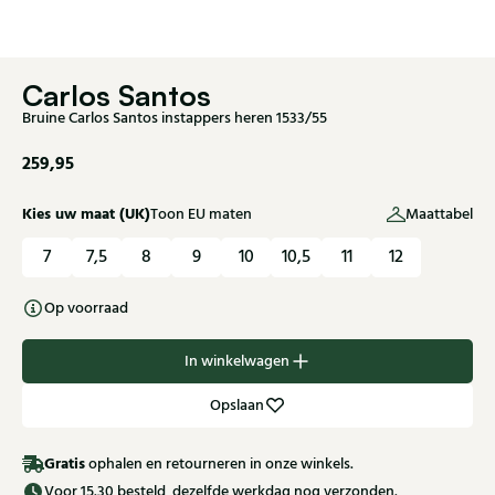
Carlos Santos
Bruine Carlos Santos instappers heren 1533/55
259,95
Kies uw maat (UK)
Toon EU maten
Maattabel
7
7,5
8
9
10
10,5
11
12
Op voorraad
In winkelwagen
Opslaan
Gratis
ophalen en retourneren in onze winkels.
Voor 15.30 besteld, dezelfde werkdag nog verzonden.