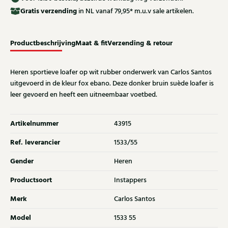
Gratis
verzending
in NL vanaf 79,95* m.u.v sale artikelen.
Productbeschrijving
Maat & fit
Verzending & retour
Heren sportieve loafer op wit rubber onderwerk van Carlos Santos
uitgevoerd in de kleur fox ebano. Deze donker bruin suède loafer is
leer gevoerd en heeft een uitneembaar voetbed.
Artikelnummer
43915
Ref. leverancier
1533/55
Gender
Heren
Productsoort
Instappers
Merk
Carlos Santos
Model
1533 55