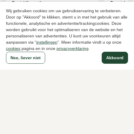
Daniel Kenneth
Berwick
Zandkleur instappers heren
Zwarte insta
Wij gebruiken cookies om uw gebruikservaring te verbeteren.
72,00
239,95
119,95
Door op "Akkoord" te klikken, stemt u in met het gebruik van alle
functionele, analytische en advertentie/trackingcookies. Deze
worden gebruikt voor het optimaliseren van de website en het
personaliseren van advertenties. U kunt uw voorkeuren altijd
Naar alle producten
aanpassen via “
instellingen
”. Meer informatie vindt u op onze
cookies
pagina en in onze
privacyverklaring
.
Nee, liever niet
Akkoord
Sinds 1983 een begrip in Den Haag
Voor dames
Voor heren
Over Klijsen
Over ons
Vacatures
Klantenservice
Maten
Ruilen & retourneren
Inloggen / Account