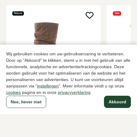
Nieuw
Sale
Wij gebruiken cookies om uw gebruikservaring te verbeteren.
Door op "Akkoord" te klikken, stemt u in met het gebruik van alle
functionele, analytische en advertentie/trackingcookies. Deze
worden gebruikt voor het optimaliseren van de website en het
Via Vai
Angel Alar
personaliseren van advertenties. U kunt uw voorkeuren altijd
Bruine enkellaarzen dames
Taupe enkel
aanpassen via “
instellingen
”. Meer informatie vindt u op onze
cookies
pagina en in onze
privacyverklaring
.
219,95
90,0
149,95
Nee, liever niet
Akkoord
Naar alle producten