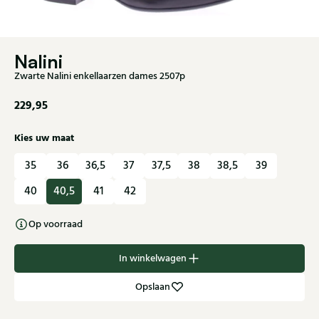
Nalini
Zwarte Nalini enkellaarzen dames 2507p
229,95
Kies uw maat
35
36
36,5
37
37,5
38
38,5
39
40
40,5
41
42
Op voorraad
In winkelwagen
Opslaan