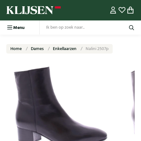
Menu
Home
Dames
Enkellaarzen
Nalini 2507p