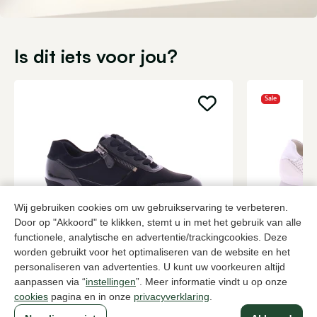
Is dit iets voor jou?
Sale
Wij gebruiken cookies om uw gebruikservaring te verbeteren.
Door op "Akkoord" te klikken, stemt u in met het gebruik van alle
functionele, analytische en advertentie/trackingcookies. Deze
Hassia
Paul Green
worden gebruikt voor het optimaliseren van de website en het
Zwarte sneakers dames
Witte sneak
personaliseren van advertenties. U kunt uw voorkeuren altijd
aanpassen via “
instellingen
”. Meer informatie vindt u op onze
199,95
2 kleuren
111,0
185,00
cookies
pagina en in onze
privacyverklaring
.