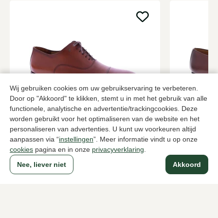
Wij gebruiken cookies om uw gebruikservaring te verbeteren.
Door op "Akkoord" te klikken, stemt u in met het gebruik van alle
functionele, analytische en advertentie/trackingcookies. Deze
Van Bommel
Magnanni
worden gebruikt voor het optimaliseren van de website en het
Cognac veterschoenen heren
Roodbruin v
personaliseren van advertenties. U kunt uw voorkeuren altijd
aanpassen via “
instellingen
”. Meer informatie vindt u op onze
289,95
349,95
cookies
pagina en in onze
privacyverklaring
.
Nee, liever niet
Akkoord
Naar alle producten