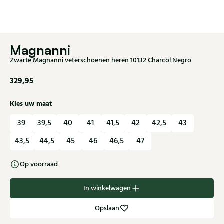
Magnanni
Zwarte Magnanni veterschoenen heren 10132 Charcol Negro
329,95
Kies uw maat
39
39,5
40
41
41,5
42
42,5
43
43,5
44,5
45
46
46,5
47
Op voorraad
In winkelwagen
Opslaan