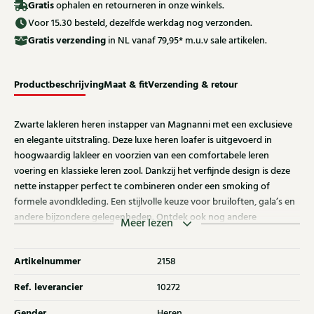
Gratis
ophalen en retourneren in onze winkels.
Voor 15.30 besteld, dezelfde werkdag nog verzonden.
Gratis
verzending
in NL vanaf 79,95* m.u.v sale artikelen.
Productbeschrijving
Maat & fit
Verzending & retour
Zwarte lakleren heren instapper van Magnanni met een exclusieve
en elegante uitstraling. Deze luxe heren loafer is uitgevoerd in
hoogwaardig lakleer en voorzien van een comfortabele leren
voering en klassieke leren zool. Dankzij het verfijnde design is deze
nette instapper perfect te combineren onder een smoking of
formele avondkleding. Een stijlvolle keuze voor bruiloften, gala’s en
andere bijzondere gelegenheden. Ontdek ook nog andere
Meer lezen
Magnanni instappers bij Klijsen.
Artikelnummer
2158
Ref. leverancier
10272
Gender
Heren