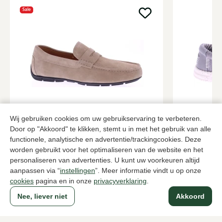
Sale
Daniel Kenneth
Hey Dude
Wij gebruiken cookies om uw gebruikservaring te verbeteren.
Zandkleur instappers heren
Grijze instap
Door op "Akkoord" te klikken, stemt u in met het gebruik van alle
72,00
59,99
functionele, analytische en advertentie/trackingcookies. Deze
119,95
worden gebruikt voor het optimaliseren van de website en het
personaliseren van advertenties. U kunt uw voorkeuren altijd
aanpassen via “
instellingen
”. Meer informatie vindt u op onze
Naar alle producten
cookies
pagina en in onze
privacyverklaring
.
Nee, liever niet
Akkoord