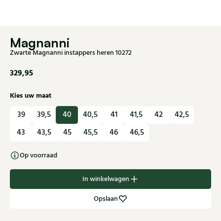
Magnanni
Zwarte Magnanni instappers heren 10272
329,95
Kies uw maat
39
39,5
40
40,5
41
41,5
42
42,5
43
43,5
45
45,5
46
46,5
Op voorraad
In winkelwagen
Opslaan