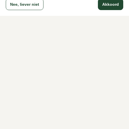
Nee, liever niet
Akkoord
Naar alle producten
Sinds 1983 een begrip in Den Haag
Voor dames
Voor heren
Over Klijsen
Over ons
Vacatures
Klantenservice
Maten
Ruilen & retourneren
Inloggen / Account
Dameswinkel Klijsen
Herenwinkel Klijsen