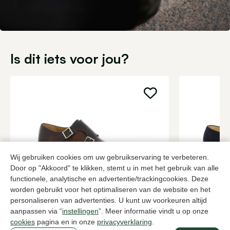
Is dit iets voor jou?
Wij gebruiken cookies om uw gebruikservaring te verbeteren.
Door op "Akkoord" te klikken, stemt u in met het gebruik van alle
functionele, analytische en advertentie/trackingcookies. Deze
worden gebruikt voor het optimaliseren van de website en het
Magnanni
Carlos San
personaliseren van advertenties. U kunt uw voorkeuren altijd
Bruine gespschoenen heren
Blauwe gesp
aanpassen via “
instellingen
”. Meer informatie vindt u op onze
cookies
pagina en in onze
privacyverklaring
.
399,95
2 kleuren
349,95