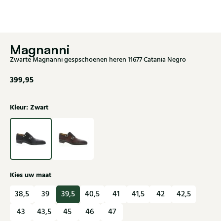
Magnanni
Zwarte Magnanni gespschoenen heren 11677 Catania Negro
399,95
Kleur: Zwart
Kies uw maat
38,5
39
39,5
40,5
41
41,5
42
42,5
43
43,5
45
46
47