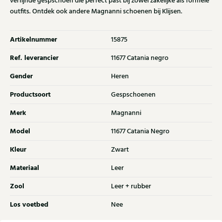
verfijnde gespschoen die perfect past bij zowel zakelijke als formele
outfits. Ontdek ook andere Magnanni schoenen bij Klijsen.
Artikelnummer
15875
Ref. leverancier
11677 Catania negro
Gender
Heren
Productsoort
Gespschoenen
Merk
Magnanni
Model
11677 Catania Negro
Kleur
Zwart
Materiaal
Leer
Zool
Leer + rubber
Los voetbed
Nee